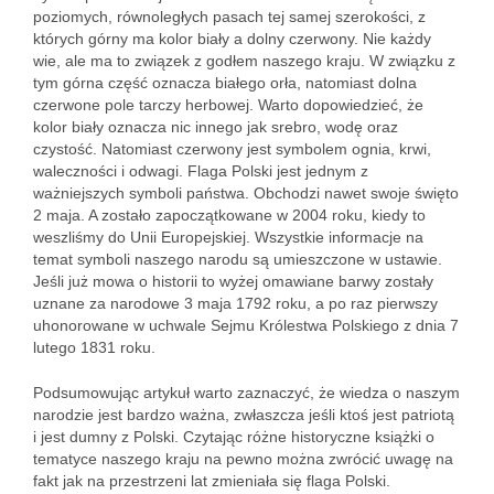
poziomych, równoległych pasach tej samej szerokości, z
których górny ma kolor biały a dolny czerwony. Nie każdy
wie, ale ma to związek z godłem naszego kraju. W związku z
tym górna część oznacza białego orła, natomiast dolna
czerwone pole tarczy herbowej. Warto dopowiedzieć, że
kolor biały oznacza nic innego jak srebro, wodę oraz
czystość. Natomiast czerwony jest symbolem ognia, krwi,
waleczności i odwagi. Flaga Polski jest jednym z
ważniejszych symboli państwa. Obchodzi nawet swoje święto
2 maja. A zostało zapoczątkowane w 2004 roku, kiedy to
weszliśmy do Unii Europejskiej. Wszystkie informacje na
temat symboli naszego narodu są umieszczone w ustawie.
Jeśli już mowa o historii to wyżej omawiane barwy zostały
uznane za narodowe 3 maja 1792 roku, a po raz pierwszy
uhonorowane w uchwale Sejmu Królestwa Polskiego z dnia 7
lutego 1831 roku.
Podsumowując artykuł warto zaznaczyć, że wiedza o naszym
narodzie jest bardzo ważna, zwłaszcza jeśli ktoś jest patriotą
i jest dumny z Polski. Czytając różne historyczne książki o
tematyce naszego kraju na pewno można zwrócić uwagę na
fakt jak na przestrzeni lat zmieniała się flaga Polski.