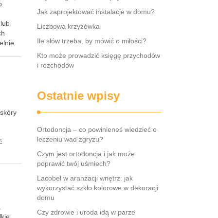
o
Jak zaprojektować instalacje w domu?
 lub
Liczbowa krzyżówka
ch
Ile słów trzeba, by mówić o miłości?
elnie.
Kto może prowadzić księgę przychodów
i rozchodów
Ostatnie wpisy
 skóry
Ortodoncja – co powinieneś wiedzieć o
leczeniu wad zgryzu?
ć
Czym jest ortodoncja i jak może
poprawić twój uśmiech?
Lacobel w aranżacji wnętrz: jak
wykorzystać szkło kolorowe w dekoracji
domu
a
Czy zdrowie i uroda idą w parze
lkie