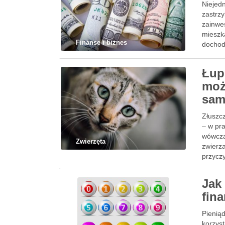
Niejedn
zastrz
zainwe
mieszk
Finanse i biznes
dochoda
…
Łup
moż
sam
Złuszc
– w pr
wówcza
Zwierzęta
zwierza
przycz
Jak
fin
Pienią
korzys