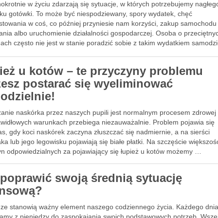
okrotnie w życiu zdarzają się sytuacje, w których potrzebujemy nagłeg
yku gotówki. To może być niespodziewany, spory wydatek, chęć
stowania w coś, co później przyniesie nam korzyści, zakup samochodu
ania albo uruchomienie działalności gospodarczej. Osoba o przeciętny
ch często nie jest w stanie poradzić sobie z takim wydatkiem samodzi
ież u kotów – te przyczyny problemu
esz postarać się wyeliminować
odzielnie!
zanie naskórka przez naszych pupili jest normalnym procesem zdrowej
awidłowych warunkach przebiega niezauważalnie. Problem pojawia się
s, gdy koci naskórek zaczyna złuszczać się nadmiernie, a na sierści
ka lub jego legowisku pojawiają się białe płatki. Na szczęście większoś
yn odpowiedzialnych za pojawiający się łupież u kotów możemy …
 poprawić swoją średnią sytuację
ansową?
dze stanowią ważny element naszego codziennego życia. Każdego dni
tamy z pieniędzy do zaspokajania swoich podstawowych potrzeb. Wsze