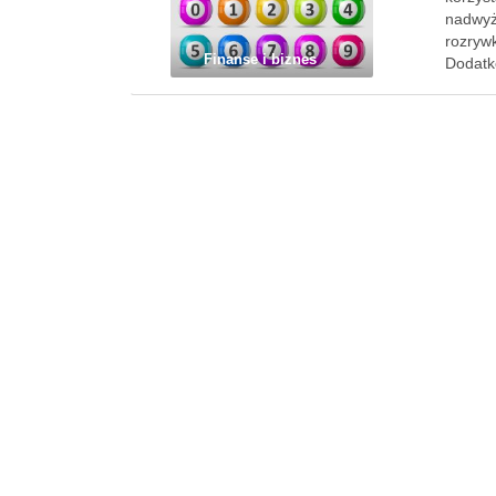
nadwyż
rozrywk
Finanse i biznes
Dodatk
może l