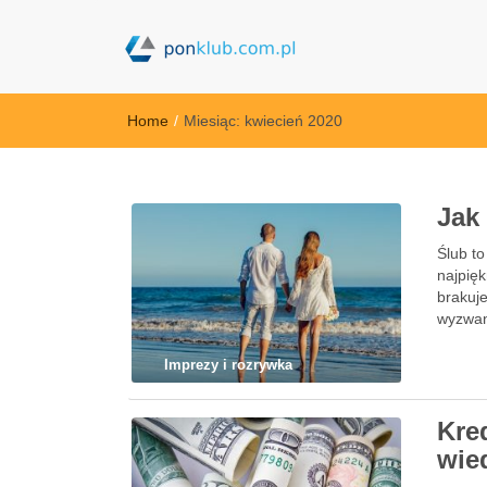
ponklub.com.p
Home
/
Miesiąc:
kwiecień 2020
Jak
Ślub to
najpięk
brakuje
wyzwan
Imprezy i rozrywka
Kre
wie