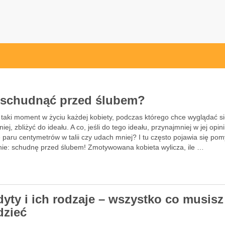
l
 schudnąć przed ślubem?
 taki moment w życiu każdej kobiety, podczas którego chce wyglądać s
niej, zbliżyć do ideału. A co, jeśli do tego ideału, przynajmniej w jej opini
 paru centymetrów w talii czy udach mniej? I tu często pojawia się pomy
ie: schudnę przed ślubem! Zmotywowana kobieta wylicza, ile …
dyty i ich rodzaje – wszystko co musisz
dzieć