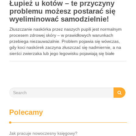
Łupież u kotów – te przyczyny
problemu możesz postarać się
wyeliminować samodzielnie!
Złuszczanie naskórka przez naszych pupili jest normalnym
procesem zdrowej skóry – w prawidłowych warunkach
przebiega niezauważalnie. Problem pojawia się wówczas,
gdy koci naskórek zaczyna złuszczać się nadmiernie, a na
sierści zwierzaka lub jego legowisku pojawiają się białe
płatki. Na szczęście większość przyczyn odpowiedzialnych
za pojawiający się łupież u kotów możemy …
Polecamy
Jak pracuje nowoczesny księgowy?