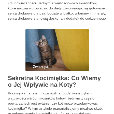
i długowieczności. Jednym z wartościowych składników,
które można wprowadzić do diety czworonoga, są gotowane
serca drobiowe dla psa. Bogate w białko, witaminy i minerały,
serca drobiowe stanowią doskonały dodatek do codziennego
menu psa. W tym artykule przyjrzymy się korzyściom
zdrowotnym płynącym …
Zwierzęta
Sekretna Kocimiętka: Co Wiemy
o Jej Wpływie na Koty?
Kocimiętka, ta tajemnicza roślina, budzi wiele pytań i
wątpliwości wśród miłośników kotów. Jednym z często
powtarzanych jest pytanie: czy kot może przedawkować
kocimiętkę? W tym artykule przeanalizujemy możliwe skutki
przedawkowania kocimiętki u kotów oraz udzielamy