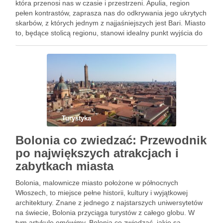
która przenosi nas w czasie i przestrzeni. Apulia, region
pełen kontrastów, zaprasza nas do odkrywania jego ukrytych
skarbów, z których jednym z najjaśniejszych jest Bari. Miasto
to, będące stolicą regionu, stanowi idealny punkt wyjścia do
eksploracji zarówno samego miasta, jak i jego malowniczych
…
Turystyka
Bolonia co zwiedzać: Przewodnik
po największych atrakcjach i
zabytkach miasta
Bolonia, malownicze miasto położone w północnych
Włoszech, to miejsce pełne historii, kultury i wyjątkowej
architektury. Znane z jednego z najstarszych uniwersytetów
na świecie, Bolonia przyciąga turystów z całego globu. W
tym artykule omówimy, Bolonia co zwiedzać, jakie są