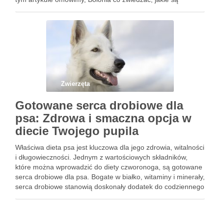
największe atrakcje i zabytki, które warto zobaczyć podczas
wizyty w tym urokliwym …
Zwierzęta
Gotowane serca drobiowe dla
psa: Zdrowa i smaczna opcja w
diecie Twojego pupila
Właściwa dieta psa jest kluczowa dla jego zdrowia, witalności
i długowieczności. Jednym z wartościowych składników,
które można wprowadzić do diety czworonoga, są gotowane
serca drobiowe dla psa. Bogate w białko, witaminy i minerały,
serca drobiowe stanowią doskonały dodatek do codziennego
menu psa. W tym artykule przyjrzymy się korzyściom
zdrowotnym płynącym …