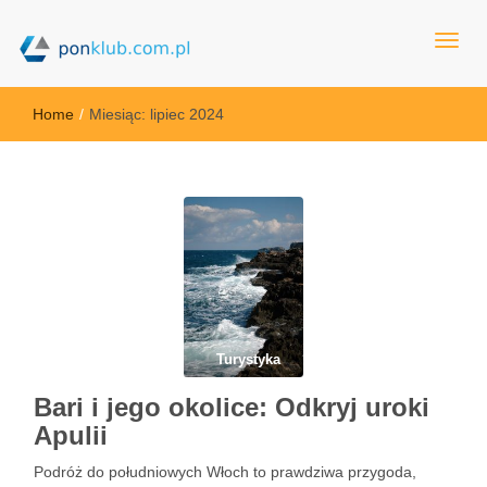
ponklub.com.pl
Home
/
Miesiąc:
lipiec 2024
Turystyka
Bari i jego okolice: Odkryj uroki
Apulii
Podróż do południowych Włoch to prawdziwa przygoda,