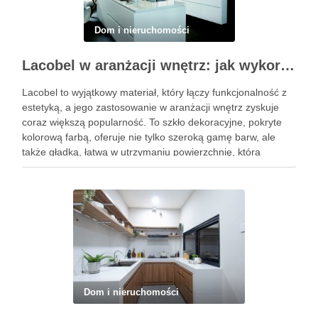
Dom i nieruchomości
Lacobel w aranżacji wnętrz: jak wykorzystać szkło kolorowe w dekoracji domu
Lacobel to wyjątkowy materiał, który łączy funkcjonalność z
estetyką, a jego zastosowanie w aranżacji wnętrz zyskuje
coraz większą popularność. To szkło dekoracyjne, pokryte
kolorową farbą, oferuje nie tylko szeroką gamę barw, ale
także gładką, łatwą w utrzymaniu powierzchnię, która
doskonale odbija światło, sprawiając, że przestrzenie stają
się jaśniejsze i bardziej …
Dom i nieruchomości