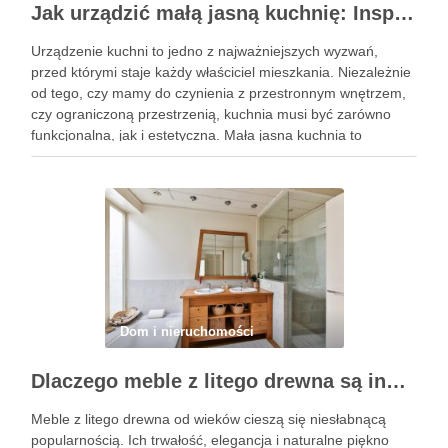
Jak urządzić małą jasną kuchnię: Inspiracje, pomysły i praktyczne porady
Urządzenie kuchni to jedno z najważniejszych wyzwań,
przed którymi staje każdy właściciel mieszkania. Niezależnie
od tego, czy mamy do czynienia z przestronnym wnętrzem,
czy ograniczoną przestrzenią, kuchnia musi być zarówno
funkcjonalna, jak i estetyczna. Mała jasna kuchnia to
marzenie wielu osób, które cenią sobie komfort, elegancję i
przytulność w jednym. …
Dom i nieruchomości
Dlaczego meble z litego drewna są inwestycją na całe życie?
Meble z litego drewna od wieków cieszą się niesłabnącą
popularnością. Ich trwałość, elegancja i naturalne piękno