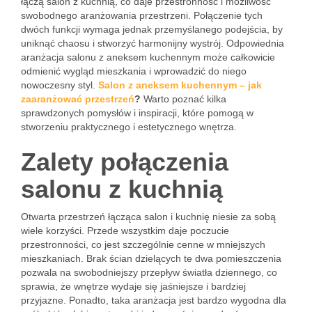
łączą salon z kuchnią, co daje przestronność i możliwość
swobodnego aranżowania przestrzeni. Połączenie tych
dwóch funkcji wymaga jednak przemyślanego podejścia, by
uniknąć chaosu i stworzyć harmonijny wystrój. Odpowiednia
aranżacja salonu z aneksem kuchennym może całkowicie
odmienić wygląd mieszkania i wprowadzić do niego
nowoczesny styl.
Salon z aneksem kuchennym – jak
zaaranżować przestrzeń
?
Warto poznać kilka
sprawdzonych pomysłów i inspiracji, które pomogą w
stworzeniu praktycznego i estetycznego wnętrza.
Zalety połączenia
salonu z kuchnią
Otwarta przestrzeń łącząca salon i kuchnię niesie za sobą
wiele korzyści. Przede wszystkim daje poczucie
przestronności, co jest szczególnie cenne w mniejszych
mieszkaniach. Brak ścian dzielących te dwa pomieszczenia
pozwala na swobodniejszy przepływ światła dziennego, co
sprawia, że wnętrze wydaje się jaśniejsze i bardziej
przyjazne. Ponadto, taka aranżacja jest bardzo wygodna dla