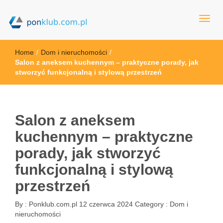
ponklub.com.pl
Home
/
Dom i nieruchomości
/
Salon z aneksem kuchennym – praktyczne porady, jak
stworzyć funkcjonalną i stylową przestrzeń
Salon z aneksem
kuchennym – praktyczne
porady, jak stworzyć
funkcjonalną i stylową
przestrzeń
By :
Ponklub.com.pl
12 czerwca 2024
Category :
Dom i
nieruchomości