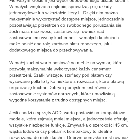
Pierwszym krokiem jest wybór odpowiedniego układu kuchni.
W małych wnętrzach najlepiej sprawdzają się układy
jednorzędowe lub w kształcie litery L. Dzięki nim można
maksymalnie wykorzystać dostępne miejsce, jednocześnie
pozostawiając przestrzeń do swobodnego poruszania się.
Jeśli masz możliwość, zastanów się również nad
zastosowaniem wyspy kuchennej – w małych kuchniach
może pełnić ona rolę zarówno blatu roboczego, jak i
dodatkowego miejsca do przechowywania.
W małej kuchni warto postawić na meble na wymiar, które
pozwolą maksymalnie wykorzystać każdy centymetr
przestrzeni. Szafki wiszące, szuflady pod blatem czy
wysuwane półki to tylko niektóre z rozwiązań, które ułatwią
organizację kuchni. Dobrym pomysłem jest również
zastosowanie systemów narożnych, które umożliwiają
wygodne korzystanie z trudno dostępnych miejsc.
Jeśli chodzi o sprzęty AGD, warto postawić na kompaktowe
modele, które zajmują mniej miejsca, a jednocześnie oferują
wszystkie niezbędne funkcje. Zmywarka o szerokości 45 cm,
wąska lodówka czy piekarnik kompaktowy to idealne
rozwiązania do małej kuchni. Dobrym pomysłem jest również