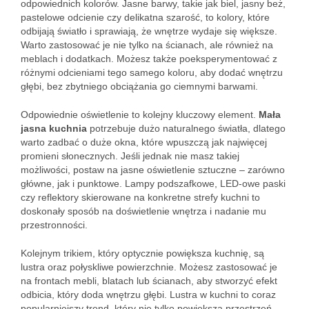
odpowiednich kolorów. Jasne barwy, takie jak biel, jasny beż,
pastelowe odcienie czy delikatna szarość, to kolory, które
odbijają światło i sprawiają, że wnętrze wydaje się większe.
Warto zastosować je nie tylko na ścianach, ale również na
meblach i dodatkach. Możesz także poeksperymentować z
różnymi odcieniami tego samego koloru, aby dodać wnętrzu
głębi, bez zbytniego obciążania go ciemnymi barwami.
Odpowiednie oświetlenie to kolejny kluczowy element.
Mała
jasna kuchnia
potrzebuje dużo naturalnego światła, dlatego
warto zadbać o duże okna, które wpuszczą jak najwięcej
promieni słonecznych. Jeśli jednak nie masz takiej
możliwości, postaw na jasne oświetlenie sztuczne – zarówno
główne, jak i punktowe. Lampy podszafkowe, LED-owe paski
czy reflektory skierowane na konkretne strefy kuchni to
doskonały sposób na doświetlenie wnętrza i nadanie mu
przestronności.
Kolejnym trikiem, który optycznie powiększa kuchnię, są
lustra oraz połyskliwe powierzchnie. Możesz zastosować je
na frontach mebli, blatach lub ścianach, aby stworzyć efekt
odbicia, który doda wnętrzu głębi. Lustra w kuchni to coraz
popularniejszy trend, który nie tylko powiększa przestrzeń,