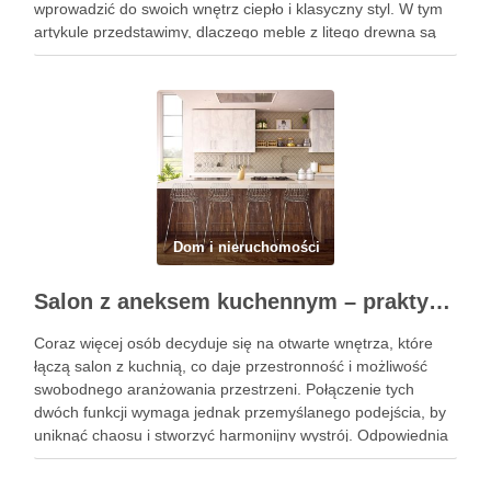
wprowadzić do swoich wnętrz ciepło i klasyczny styl. W tym
artykule przedstawimy, dlaczego meble z litego drewna są
inwestycją na całe życie, jakie korzyści niesie za …
Dom i nieruchomości
Salon z aneksem kuchennym – praktyczne porady, jak stworzyć funkcjonalną i stylową przestrzeń
Coraz więcej osób decyduje się na otwarte wnętrza, które
łączą salon z kuchnią, co daje przestronność i możliwość
swobodnego aranżowania przestrzeni. Połączenie tych
dwóch funkcji wymaga jednak przemyślanego podejścia, by
uniknąć chaosu i stworzyć harmonijny wystrój. Odpowiednia
aranżacja salonu z aneksem kuchennym może całkowicie
odmienić wygląd mieszkania i wprowadzić do …