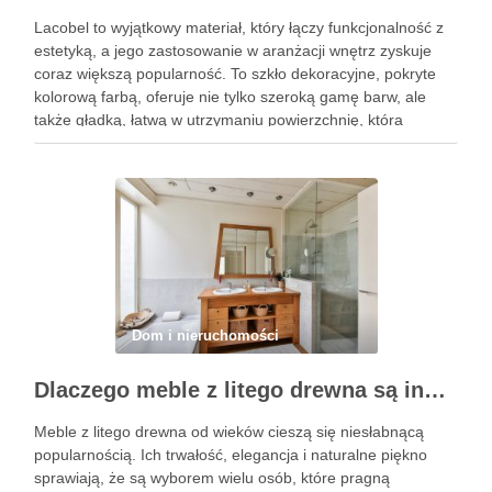
Lacobel to wyjątkowy materiał, który łączy funkcjonalność z
estetyką, a jego zastosowanie w aranżacji wnętrz zyskuje
coraz większą popularność. To szkło dekoracyjne, pokryte
kolorową farbą, oferuje nie tylko szeroką gamę barw, ale
także gładką, łatwą w utrzymaniu powierzchnię, która
doskonale odbija światło, sprawiając, że przestrzenie stają
się jaśniejsze i bardziej …
Dom i nieruchomości
Dlaczego meble z litego drewna są inwestycją na całe życie?
Meble z litego drewna od wieków cieszą się niesłabnącą
popularnością. Ich trwałość, elegancja i naturalne piękno
sprawiają, że są wyborem wielu osób, które pragną