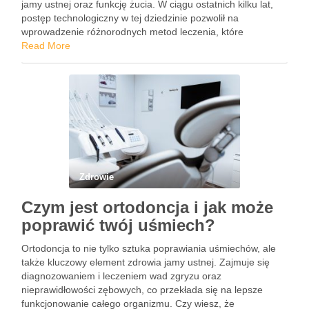
jamy ustnej oraz funkcję żucia. W ciągu ostatnich kilku lat,
postęp technologiczny w tej dziedzinie pozwolił na
wprowadzenie różnorodnych metod leczenia, które
dostosowane są do potrzeb zarówno dzieci, jak i dorosłych.
Read More
Od tradycyjnych …
Zdrowie
Czym jest ortodoncja i jak może
poprawić twój uśmiech?
Ortodoncja to nie tylko sztuka poprawiania uśmiechów, ale
także kluczowy element zdrowia jamy ustnej. Zajmuje się
diagnozowaniem i leczeniem wad zgryzu oraz
nieprawidłowości zębowych, co przekłada się na lepsze
funkcjonowanie całego organizmu. Czy wiesz, że