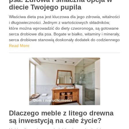
diecie Twojego pupila
Właściwa dieta psa jest kluczowa dla jego zdrowia, witalności
i długowieczności. Jednym z wartościowych składników,
które można wprowadzić do diety czworonoga, są gotowane
serca drobiowe dla psa. Bogate w białko, witaminy i minerały,
serca drobiowe stanowią doskonały dodatek do codziennego
menu psa. W tym artykule przyjrzymy się korzyściom
Read More
zdrowotnym płynącym …
Dom i nieruchomości
Dlaczego meble z litego drewna
są inwestycją na całe życie?