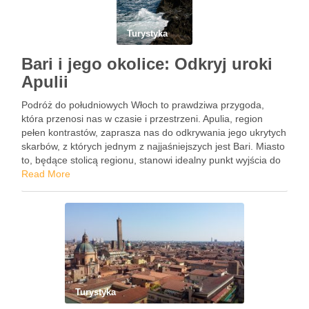
Turystyka
Bari i jego okolice: Odkryj uroki
Apulii
Podróż do południowych Włoch to prawdziwa przygoda,
która przenosi nas w czasie i przestrzeni. Apulia, region
pełen kontrastów, zaprasza nas do odkrywania jego ukrytych
skarbów, z których jednym z najjaśniejszych jest Bari. Miasto
to, będące stolicą regionu, stanowi idealny punkt wyjścia do
eksploracji zarówno samego miasta, jak i jego malowniczych
Read More
…
Turystyka