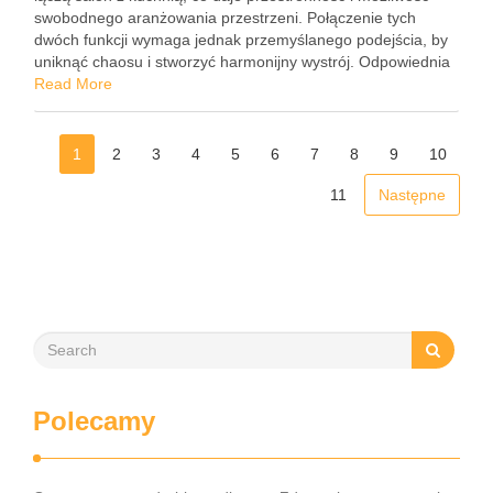
swobodnego aranżowania przestrzeni. Połączenie tych
dwóch funkcji wymaga jednak przemyślanego podejścia, by
uniknąć chaosu i stworzyć harmonijny wystrój. Odpowiednia
aranżacja salonu z aneksem kuchennym może całkowicie
Read More
odmienić wygląd mieszkania i wprowadzić do …
1
2
3
4
5
6
7
8
9
10
11
Następne
Polecamy