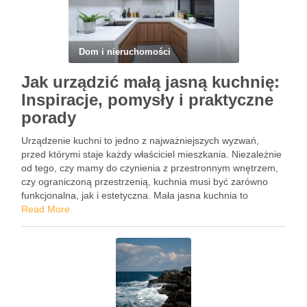
Dom i nieruchomości
Jak urządzić małą jasną kuchnię:
Inspiracje, pomysły i praktyczne
porady
Urządzenie kuchni to jedno z najważniejszych wyzwań,
przed którymi staje każdy właściciel mieszkania. Niezależnie
od tego, czy mamy do czynienia z przestronnym wnętrzem,
czy ograniczoną przestrzenią, kuchnia musi być zarówno
funkcjonalna, jak i estetyczna. Mała jasna kuchnia to
marzenie wielu osób, które cenią sobie komfort, elegancję i
Read More
przytulność w jednym. …