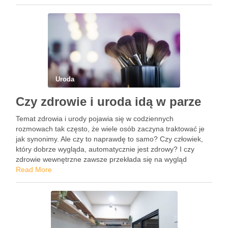
się jaśniejsze i bardziej …
Uroda
Czy zdrowie i uroda idą w parze
Temat zdrowia i urody pojawia się w codziennych
rozmowach tak często, że wiele osób zaczyna traktować je
jak synonimy. Ale czy to naprawdę to samo? Czy człowiek,
który dobrze wygląda, automatycznie jest zdrowy? I czy
zdrowie wewnętrzne zawsze przekłada się na wygląd
zewnętrzny? To pytania, które wbrew pozorom nie mają …
Read More