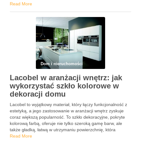
odpowiednio przeprowadzone leczenie ortodontyczne może
Read More
znacząco zwiększyć Twoją pewność siebie? Współczesne
metody ortodontyczne oferują różnorodne …
Dom i nieruchomości
Lacobel w aranżacji wnętrz: jak
wykorzystać szkło kolorowe w
dekoracji domu
Lacobel to wyjątkowy materiał, który łączy funkcjonalność z
estetyką, a jego zastosowanie w aranżacji wnętrz zyskuje
coraz większą popularność. To szkło dekoracyjne, pokryte
kolorową farbą, oferuje nie tylko szeroką gamę barw, ale
także gładką, łatwą w utrzymaniu powierzchnię, która
doskonale odbija światło, sprawiając, że przestrzenie stają
Read More