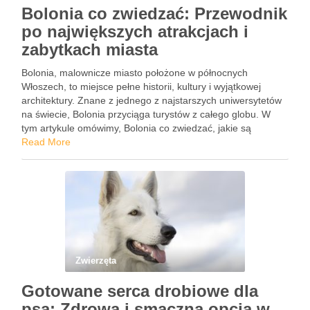
Bolonia co zwiedzać: Przewodnik
po największych atrakcjach i
zabytkach miasta
Bolonia, malownicze miasto położone w północnych
Włoszech, to miejsce pełne historii, kultury i wyjątkowej
architektury. Znane z jednego z najstarszych uniwersytetów
na świecie, Bolonia przyciąga turystów z całego globu. W
tym artykule omówimy, Bolonia co zwiedzać, jakie są
największe atrakcje i zabytki, które warto zobaczyć podczas
Read More
wizyty w tym urokliwym …
Zwierzęta
Gotowane serca drobiowe dla
psa: Zdrowa i smaczna opcja w