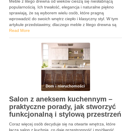
Meble z litego drewna od wieków cieszą się niesłabnącą
popularnością. Ich trwałość, elegancja i naturalne piękno
sprawiają, że są wyborem wielu osób, które pragną
wprowadzić do swoich wnętrz ciepło i klasyczny styl. W tym
artykule przedstawimy, dlaczego meble z litego drewna są
inwestycją na całe życie, jakie korzyści niesie za …
Read More
Dom i nieruchomości
Salon z aneksem kuchennym –
praktyczne porady, jak stworzyć
funkcjonalną i stylową przestrzeń
Coraz więcej osób decyduje się na otwarte wnętrza, które
łączą salon z kuchnią, co daje przestronność i możliwość