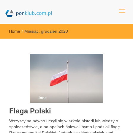
ponklub.com.pl
Home
/
Miesiąc:
grudzień 2020
Inne
Flaga Polski
Wszyscy na pewno uczyli się w szkole historii lub wiedzy o
społeczeństwie, a na apelach śpiewali hymn i podziali flagę
Rzeczypospolitej Polskiej. Jednak czy kiedykolwiek ktoś