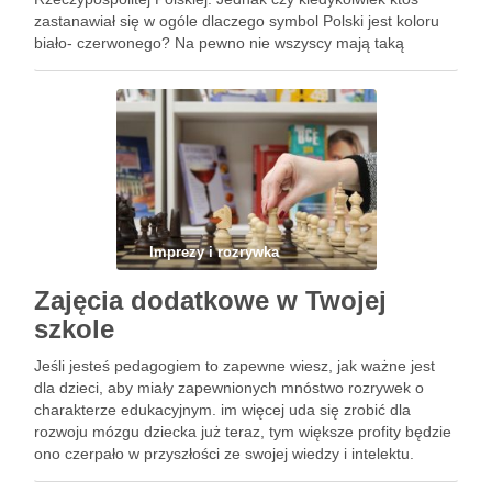
zastanawiał się w ogóle dlaczego symbol Polski jest koloru
biało- czerwonego? Na pewno nie wszyscy mają taką
wiedzę. Dlatego też niniejszy artykuł przedstawi co …
Imprezy i rozrywka
Zajęcia dodatkowe w Twojej
szkole
Jeśli jesteś pedagogiem to zapewne wiesz, jak ważne jest
dla dzieci, aby miały zapewnionych mnóstwo rozrywek o
charakterze edukacyjnym. im więcej uda się zrobić dla
rozwoju mózgu dziecka już teraz, tym większe profity będzie
ono czerpało w przyszłości ze swojej wiedzy i intelektu.
Zajęcia dodatkowe – dlaczego są takie ważne? …