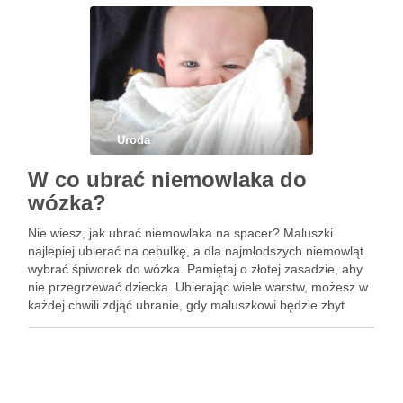
Uroda
W co ubrać niemowlaka do
wózka?
Nie wiesz, jak ubrać niemowlaka na spacer? Maluszki
najlepiej ubierać na cebulkę, a dla najmłodszych niemowląt
wybrać śpiworek do wózka. Pamiętaj o złotej zasadzie, aby
nie przegrzewać dziecka. Ubierając wiele warstw, możesz w
każdej chwili zdjąć ubranie, gdy maluszkowi będzie zbyt
ciepło. Nie zapominaj, że spacery z dziećmi to inwestycja …