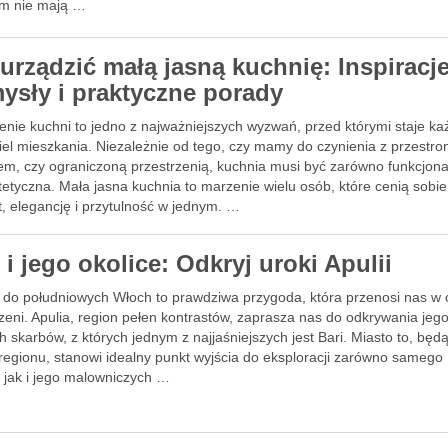
m nie mają …
 urządzić małą jasną kuchnię: Inspiracje
ysły i praktyczne porady
enie kuchni to jedno z najważniejszych wyzwań, przed którymi staje ka
ciel mieszkania. Niezależnie od tego, czy mamy do czynienia z przestr
em, czy ograniczoną przestrzenią, kuchnia musi być zarówno funkcjona
stetyczna. Mała jasna kuchnia to marzenie wielu osób, które cenią sobie
, elegancję i przytulność w jednym. …
 i jego okolice: Odkryj uroki Apulii
 do południowych Włoch to prawdziwa przygoda, która przenosi nas w c
zeni. Apulia, region pełen kontrastów, zaprasza nas do odkrywania jeg
h skarbów, z których jednym z najjaśniejszych jest Bari. Miasto to, będ
 regionu, stanowi idealny punkt wyjścia do eksploracji zarówno samego
, jak i jego malowniczych …