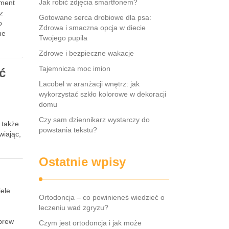
Jak robić zdjęcia smartfonem?
ement
z
Gotowane serca drobiowe dla psa:
o
Zdrowa i smaczna opcja w diecie
ne
Twojego pupila
Zdrowe i bezpieczne wakacje
Tajemnicza moc imion
ć
Lacobel w aranżacji wnętrz: jak
wykorzystać szkło kolorowe w dekoracji
domu
Czy sam dziennikarz wystarczy do
 także
powstania tekstu?
wiając,
Ostatnie wpisy
iele
Ortodoncja – co powinieneś wiedzieć o
leczeniu wad zgryzu?
wbrew
Czym jest ortodoncja i jak może