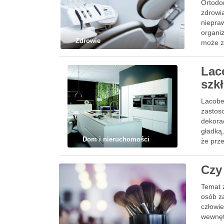
Ortodo
zdrowi
niepra
organi
Zdrowie
może z
ortodo
Lac
szk
Lacobel
zastos
dekorac
gładką,
Dom i nieruchomości
że prze
Czy
Temat 
osób z
człowie
wewnęt