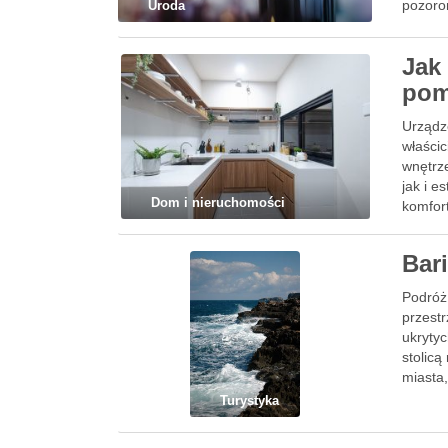
pozoro
Uroda
Jak
pom
Urządz
właści
wnętrz
jak i e
Dom i nieruchomości
komfort
Bari
Podróż
przestr
ukrytyc
stolicą
miasta
Turystyka