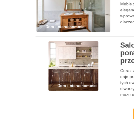
Meble z
eleganc
wprowad
dlaczeg
Dom i nieruchomości
…
Sal
por
prz
Coraz w
daje p
tych d
Dom i nieruchomości
stworz
może c