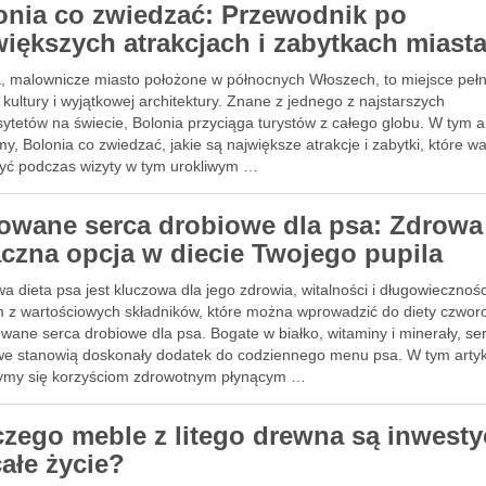
onia co zwiedzać: Przewodnik po
większych atrakcjach i zabytkach miast
a, malownicze miasto położone w północnych Włoszech, to miejsce peł
i, kultury i wyjątkowej architektury. Znane z jednego z najstarszych
ytetów na świecie, Bolonia przyciąga turystów z całego globu. W tym a
, Bolonia co zwiedzać, jakie są największe atrakcje i zabytki, które wa
yć podczas wizyty w tym urokliwym …
owane serca drobiowe dla psa: Zdrowa 
czna opcja w diecie Twojego pupila
a dieta psa jest kluczowa dla jego zdrowia, witalności i długowiecznośc
 z wartościowych składników, które można wprowadzić do diety czwor
wane serca drobiowe dla psa. Bogate w białko, witaminy i minerały, se
we stanowią doskonały dodatek do codziennego menu psa. W tym arty
zymy się korzyściom zdrowotnym płynącym …
czego meble z litego drewna są inwesty
całe życie?