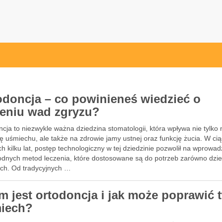
l
odoncja – co powinieneś wiedzieć o
zeniu wad zgryzu?
cja to niezwykle ważna dziedzina stomatologii, która wpływa nie tylko 
ę uśmiechu, ale także na zdrowie jamy ustnej oraz funkcję żucia. W ci
ch kilku lat, postęp technologiczny w tej dziedzinie pozwolił na wprowa
odnych metod leczenia, które dostosowane są do potrzeb zarówno dzieci
ych. Od tradycyjnych …
m jest ortodoncja i jak może poprawić 
iech?