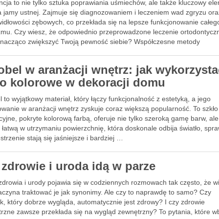
ncja to nie tylko sztuka poprawiania uśmiechów, ale także kluczowy el
a jamy ustnej. Zajmuje się diagnozowaniem i leczeniem wad zgryzu ora
widłowości zębowych, co przekłada się na lepsze funkcjonowanie całeg
zmu. Czy wiesz, że odpowiednio przeprowadzone leczenie ortodontycz
nacząco zwiększyć Twoją pewność siebie? Współczesne metody
ntyczne oferują różnorodne …
obel w aranżacji wnętrz: jak wykorzysta
ło kolorowe w dekoracji domu
 to wyjątkowy materiał, który łączy funkcjonalność z estetyką, a jego
owanie w aranżacji wnętrz zyskuje coraz większą popularność. To szkło
yjne, pokryte kolorową farbą, oferuje nie tylko szeroką gamę barw, ale
 łatwą w utrzymaniu powierzchnię, która doskonale odbija światło, spra
strzenie stają się jaśniejsze i bardziej …
 zdrowie i uroda idą w parze
zdrowia i urody pojawia się w codziennych rozmowach tak często, że w
aczyna traktować je jak synonimy. Ale czy to naprawdę to samo? Czy
k, który dobrze wygląda, automatycznie jest zdrowy? I czy zdrowie
rzne zawsze przekłada się na wygląd zewnętrzny? To pytania, które 