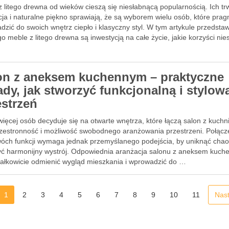
 litego drewna od wieków cieszą się niesłabnącą popularnością. Ich tr
ja i naturalne piękno sprawiają, że są wyborem wielu osób, które prag
zić do swoich wnętrz ciepło i klasyczny styl. W tym artykule przedsta
o meble z litego drewna są inwestycją na całe życie, jakie korzyści nie
on z aneksem kuchennym – praktyczne
ady, jak stworzyć funkcjonalną i stylow
estrzeń
ięcej osób decyduje się na otwarte wnętrza, które łączą salon z kuchn
rzestronność i możliwość swobodnego aranżowania przestrzeni. Połącz
wóch funkcji wymaga jednak przemyślanego podejścia, by uniknąć chao
yć harmonijny wystrój. Odpowiednia aranżacja salonu z aneksem kuc
ałkowicie odmienić wygląd mieszkania i wprowadzić do …
1
2
3
4
5
6
7
8
9
10
11
Nas