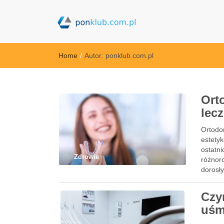
ponklub.com.p
Home
/
Autor:
ponklub.com.pl
Ort
lec
Ortodon
estetyk
ostatni
Zdrowie
różnor
dorosł
Czy
uśm