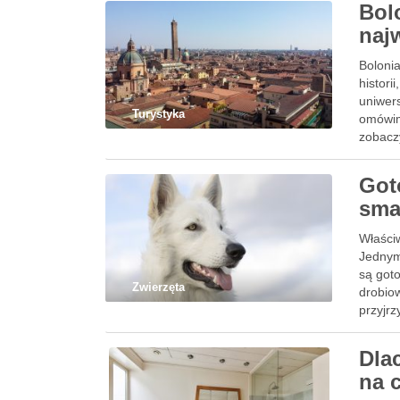
Bol
naj
Boloni
histori
uniwers
Turystyka
omówimy
zobacz
Got
sma
Właściw
Jednym
są goto
Zwierzęta
drobio
przyjr
Dla
na 