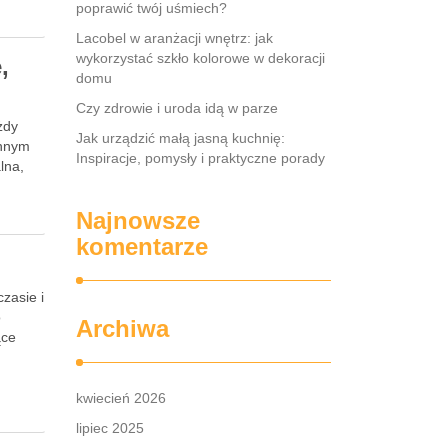
poprawić twój uśmiech?
Lacobel w aranżacji wnętrz: jak
wykorzystać szkło kolorowe w dekoracji
,
domu
Czy zdrowie i uroda idą w parze
żdy
Jak urządzić małą jasną kuchnię:
onnym
Inspiracje, pomysły i praktyczne porady
lna,
Najnowsze
komentarze
zasie i
o
Archiwa
ące
kwiecień 2026
lipiec 2025