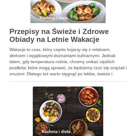
Kuchnia i dieta
Przepisy na Świeże i Zdrowe
Obiady na Letnie Wakacje
Wakacje to czas, który często kojarzy się z relaksem,
słońcem i wyjątkowymi doznaniami kulinar­nymi. Jednak
latem, gdy temperatura rośnie, chcemy unikać ciężkich
posiłków, które mogą sprawić, że będziemy czuć się ociężali i
znużeni. Dlatego też warto sięgnąć po lekkie, świeże i
pożywne dania, które dostarczą energii, a jednocześnie
orzeźwią i …
Kuchnia i dieta