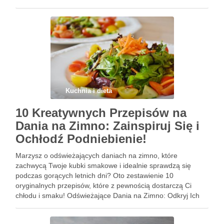
kurczaka to szczególnie popularny wariant, który
charakteryzuje się delikatnością mięsa oraz możliwością …
Kuchnia i dieta
10 Kreatywnych Przepisów na
Dania na Zimno: Zainspiruj Się i
Ochłodź Podniebienie!
Marzysz o odświeżających daniach na zimno, które
zachwycą Twoje kubki smakowe i idealnie sprawdzą się
podczas gorących letnich dni? Oto zestawienie 10
oryginalnych przepisów, które z pewnością dostarczą Ci
chłodu i smaku! Odświeżające Dania na Zimno: Odkryj Ich
Tajemnice Sałatka Grecka z Fetą: To klasyczna i
aromatyczna kompozycja śródziemnomorskich smaków. …