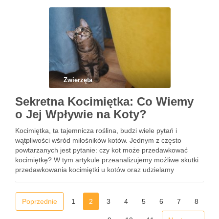
Zwierzęta
Sekretna Kocimiętka: Co Wiemy
o Jej Wpływie na Koty?
Kocimiętka, ta tajemnicza roślina, budzi wiele pytań i
wątpliwości wśród miłośników kotów. Jednym z często
powtarzanych jest pytanie: czy kot może przedawkować
kocimiętkę? W tym artykule przeanalizujemy możliwe skutki
przedawkowania kocimiętki u kotów oraz udzielamy
odpowiedzi na najważniejsze pytania dotyczące tego tematu.
Czy Kocimiętka Jest Bezpieczna dla Kotów? Przed
opowiedzeniem …
Poprzednie
1
2
3
4
5
6
7
8