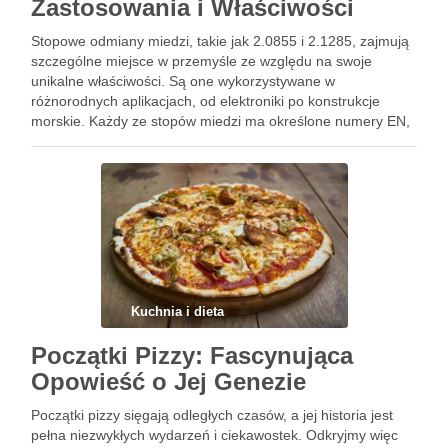
Zastosowania i Właściwości
Stopowe odmiany miedzi, takie jak 2.0855 i 2.1285, zajmują
szczególne miejsce w przemyśle ze względu na swoje
unikalne właściwości. Są one wykorzystywane w
różnorodnych aplikacjach, od elektroniki po konstrukcje
morskie. Każdy ze stopów miedzi ma określone numery EN,
które odpowiadają za ich klasyfikację i pomagają określić ich
zastosowanie. W tym …
Kuchnia i dieta
Początki Pizzy: Fascynująca
Opowieść o Jej Genezie
Początki pizzy sięgają odległych czasów, a jej historia jest
pełna niezwykłych wydarzeń i ciekawostek. Odkryjmy więc