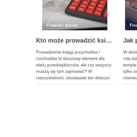
Finanse i biznes
Fin
Kto może prowadzić księgę przychodów i rozchodów
Prowadzenie księgi przychodów i
W dzis
rozchodów to kluczowy element dla
rola k
wielu przedsiębiorców, ale czy wszyscy
tempie
muszą się tym zajmować? W
tylko o
rzeczywistości, obowiązek ten dotyczy
równie
głównie tych, którzy rozliczają się na
przepi
zasadach ogólnych, a istnieją też
umiejęt
wyjątki, które mogą ich zwolnić z tego
komuni
obowiązku. Odpowiednie prowadzenie
konkure
księgi wymaga znajomości zasad,
warunk
dokumentacji oraz …
się wy
narzędz