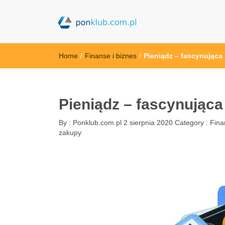
ponklub.com.p
Home
/
Finanse i biznes
/
Pieniądz – fascynująca 
Pieniądz – fascynująca 
By :
Ponklub.com.pl
2 sierpnia 2020
Category :
Fina
zakupy