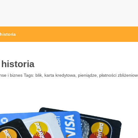
l
historia
historia
nse i biznes
Tags:
blik
,
karta kredytowa
,
pieniądze
,
płatności zbliżenio