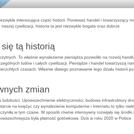
niezwykle interesująca część historii. Ponieważ handel i towarzyszący m
aszej cywilizacji, historia ta jest niezwykle bogata oraz dobrze
ię tą historią
ożytnych. To właśnie wynalezienie pieniądza pozwoliło na rozwój handlu
czególnych ludów i całych cywilizacji. Pieniądze i handel towarzyszą n
ierzchłych czasach. Właśnie dlatego poznawanie tego działu historii p
ywnych zmian
 ludzkości. Upowszechnienie elektryczności, budowa infrastruktury dr
cie na księżyc czy wynalezienie komputerów i Internetu to tylko niekt
czyniła w tym czasie. W sposób równie intensywny rozwijały się środki 
ajpowszechniejsza była płatność gotówkowa. Dziś w roku 2020 w Polsce