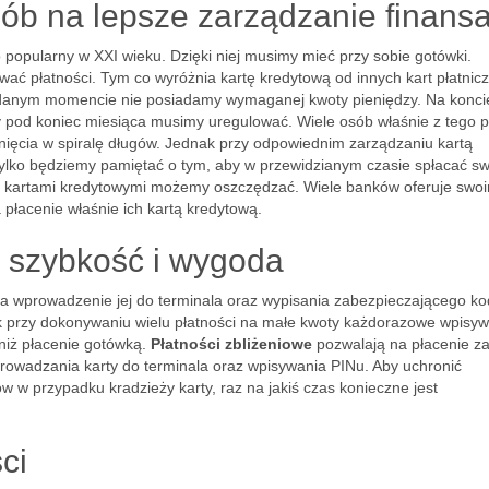
ób na lepsze zarządzanie finans
o popularny w XXI wieku. Dzięki niej musimy mieć przy sobie gotówki.
ać płatności. Tym co wyróżnia kartę kredytową od innych kart płatnic
 w danym momencie nie posiadamy wymaganej kwoty pieniędzy. Na konci
y pod koniec miesiąca musimy uregulować. Wiele osób właśnie z tego
nięcia w spiralę długów. Jednak przy odpowiednim zarządzaniu kartą
ylko będziemy pamiętać o tym, aby w przewidzianym czasie spłacać sw
ści kartami kredytowymi możemy oszczędzać. Wiele banków oferuje swo
płacenie właśnie ich kartą kredytową.
 szybkość i wygoda
 wprowadzenie jej do terminala oraz wypisania zabezpieczającego ko
 przy dokonywaniu wielu płatności na małe kwoty każdorazowe wpisyw
 niż płacenie gotówką.
Płatności zbliżeniowe
pozwalają na płacenie z
rowadzania karty do terminala oraz wpisywania PINu. Aby uchronić
 w przypadku kradzieży karty, raz na jakiś czas konieczne jest
ci