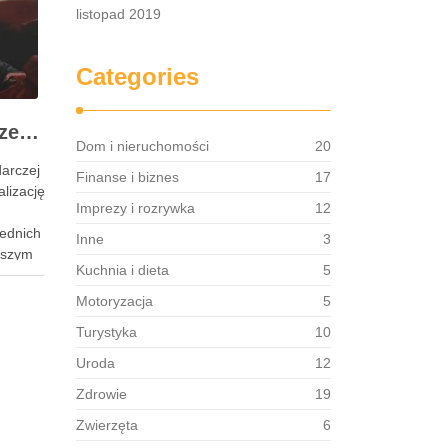
listopad 2019
Categories
Co pomoże w prowadzeniu działalności
Dom i nieruchomości
20
arczej
Finanse i biznes
17
alizację
Imprezy i rozrywka
12
ednich
Inne
3
ejszym
Kuchnia i dieta
5
orcy
ć się
Motoryzacja
5
Turystyka
10
nych
Uroda
12
Zdrowie
19
Zwierzęta
6