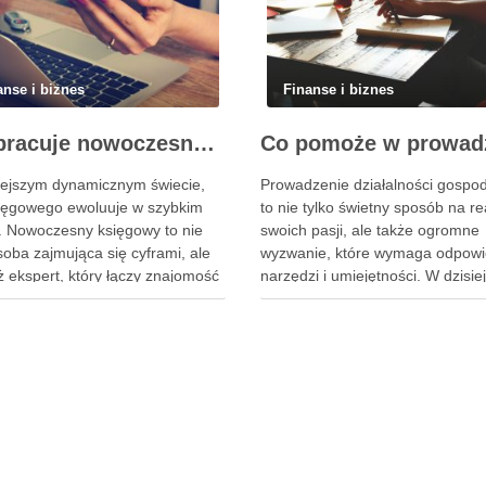
anse i biznes
Finanse i biznes
Jak pracuje nowoczesny księgowy?
iejszym dynamicznym świecie,
Prowadzenie działalności gospod
sięgowego ewoluuje w szybkim
to nie tylko świetny sposób na re
. Nowoczesny księgowy to nie
swoich pasji, ale także ogromne
soba zajmująca się cyframi, ale
wyzwanie, które wymaga odpowi
ż ekspert, który łączy znajomość
narzędzi i umiejętności. W dzisi
sów podatkowych z
dynamicznym świecie przedsiębi
nościami analitycznymi i
muszą nieustannie dostosowywa
kacyjnymi. W obliczu rosnącej
do zmieniających się warunków
ncji i zmieniających się
rynkowych oraz szukać efektyw
ów rynkowych, kluczowe staje
rozwiązań, które zwiększą ich
korzystanie nowoczesnych
konkurencyjność. Właściwe
i oraz technologii, które …
oprogramowanie, odpowiednie
szkolenia czy automatyzacja …