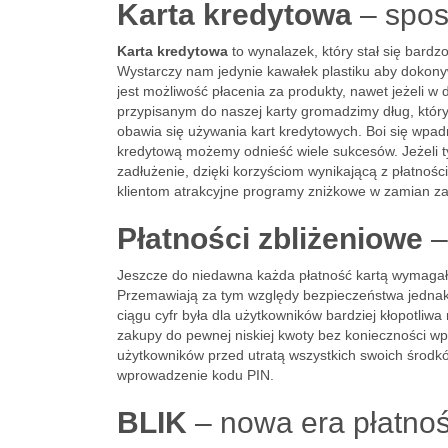
Karta kredytowa
– spos
Karta kredytowa
to wynalazek, który stał się bardz
Wystarczy nam jedynie kawałek plastiku aby dokonyw
jest możliwość płacenia za produkty, nawet jeżeli
przypisanym do naszej karty gromadzimy dług, któr
obawia się używania kart kredytowych. Boi się wpad
kredytową możemy odnieść wiele sukcesów. Jeżeli t
zadłużenie, dzięki korzyściom wynikającą z płatno
klientom atrakcyjne programy zniżkowe w zamian za 
Płatności zbliżeniowe
–
Jeszcze do niedawna każda płatność kartą wymagała
Przemawiają za tym względy bezpieczeństwa jednak
ciągu cyfr była dla użytkowników bardziej kłopotliwa
zakupy do pewnej niskiej kwoty bez konieczności wp
użytkowników przed utratą wszystkich swoich środków
wprowadzenie kodu PIN.
BLIK
– nowa era płatnoś