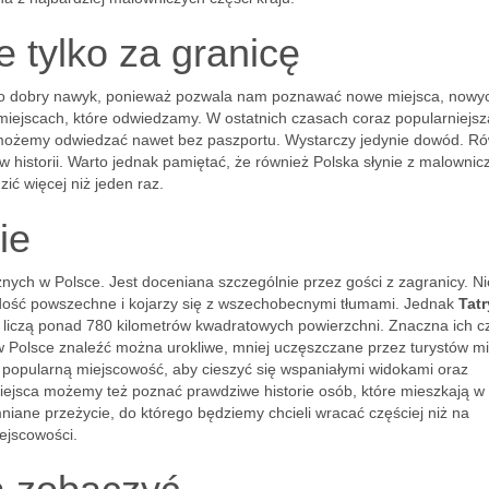
 tylko za granicę
 To dobry nawyk, ponieważ pozwala nam poznawać nowe miejsca, nowy
miejscach, które odwiedzamy. W ostatnich czasach coraz popularniejsz
 możemy odwiedzać nawet bez paszportu. Wystarczy jedynie dowód. R
w historii. Warto jednak pamiętać, że również Polska słynie z malownicz
ić więcej niż jeden raz.
ie
znych w Polsce. Jest doceniana szczególnie przez gości z zagranicy. Ni
o dość powszechne i kojarzy się z wszechobecnymi tłumami. Jednak
Tatr
e liczą ponad 780 kilometrów kwadratowych powierzchni. Znaczna ich c
 w Polsce znaleźć można urokliwe, mniej uczęszczane przez turystów mi
 popularną miejscowość, aby cieszyć się wspaniałymi widokami oraz
miejsca możemy też poznać prawdziwe historie osób, które mieszkają w
niane przeżycie, do którego będziemy chcieli wracać częściej niż na
iejscowości.