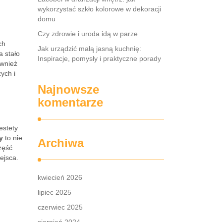
wykorzystać szkło kolorowe w dekoracji
domu
Czy zdrowie i uroda idą w parze
ch
Jak urządzić małą jasną kuchnię:
a stało
Inspiracje, pomysły i praktyczne porady
ównież
ych i
Najnowsze
komentarze
estety
y
to nie
Archiwa
zęść
ejsca.
kwiecień 2026
lipiec 2025
czerwiec 2025