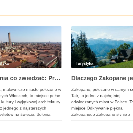
styka
Turystyka
Bolonia co zwiedzać: Przewodnik po największych atrakcjach i zabytkach miasta
a, malownicze miasto położone w
Zakopane, położone w samym s
nych Włoszech, to miejsce pełne
Tatr, to jedno z najchętniej
i, kultury i wyjątkowej architektury.
odwiedzanych miast w Polsce. T
z jednego z najstarszych
miejsce Odkrywanie piękna
sytetów na świecie, Bolonia
Zakopanego Zakopane słynie z
ąga turystów z całego globu. W
zapierających dech w piersiach
tykule omówimy, Bolonia co
widoków i możliwości spędzania