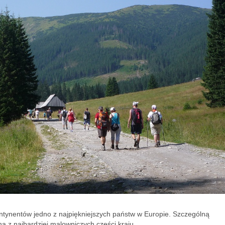
ntynentów jedno z najpiękniejszych państw w Europie. Szczególną
a z najbardziej malowniczych części kraju.