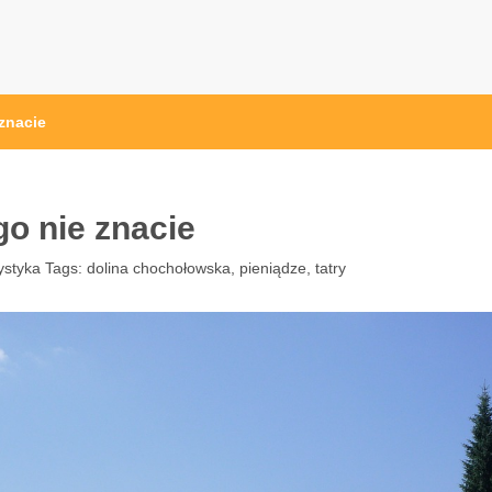
l
znacie
o nie znacie
ystyka
Tags:
dolina chochołowska
,
pieniądze
,
tatry