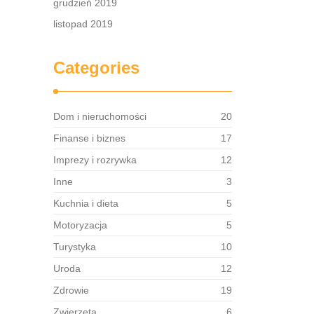
ołożone
grudzień 2019
stom
listopad 2019
ania
Categories
Dom i nieruchomości
20
Finanse i biznes
17
Imprezy i rozrywka
12
Inne
3
Kuchnia i dieta
5
Motoryzacja
5
Turystyka
10
Uroda
12
Zdrowie
19
Zwierzęta
6