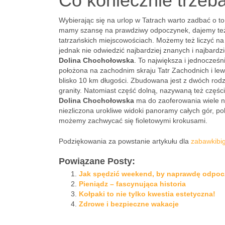
Co koniecznie trzeb
Wybierając się na urlop w Tatrach warto zadbać o t
mamy szansę na prawdziwy odpoczynek, dajemy też p
tatrzańskich miejscowościach. Możemy też liczyć na
jednak nie odwiedzić najbardziej znanych i najbardz
Dolina Chochołowska
. To największa i jednocześni
położona na zachodnim skraju Tatr Zachodnich i le
blisko 10 km długości. Zbudowana jest z dwóch rodza
granity. Natomiast część dolną, nazywaną też części
Dolina Chochołowska
ma do zaoferowania wiele ni
niezliczona urokliwe widoki panoramy całych gór, po
możemy zachwycać się fioletowymi krokusami.
Podziękowania za powstanie artykułu dla
zabawkibig
Powiązane Posty:
Jak spędzić weekend, by naprawdę odpo
Pieniądz – fascynująca historia
Kołpaki to nie tylko kwestia estetyczna!
Zdrowe i bezpieczne wakacje