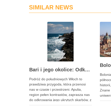
SIMILAR NEWS
Tury
Turystyka
Bari i jego okolice: Odkryj uroki Apulii
Boloni
Podróż do południowych Włoch to
północ
prawdziwa przygoda, która przenosi
histori
nas w czasie i przestrzeni. Apulia,
Znane 
region pełen kontrastów, zaprasza nas
uniwer
do odkrywania jego ukrytych skarbów, z
przyci
których jednym z najjaśniejszych jest
tym ar
Bari. Miasto to, będące stolicą regionu,