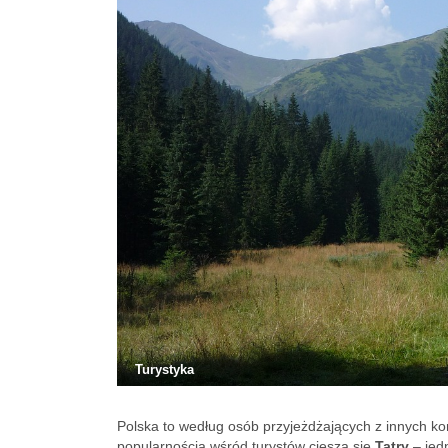
Turystyka
Polska to według osób przyjeżdżających z innych ko
popularnością wśród turystów cieszą się
Tatry
– jedn