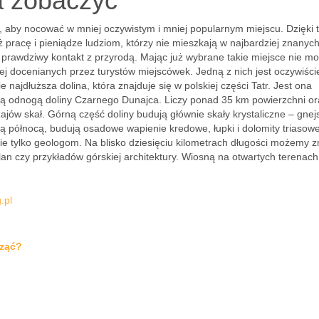
a zobaczyć
o, aby nocować w mniej oczywistym i mniej popularnym miejscu. Dzięki
racę i pieniądze ludziom, którzy nie mieszkają w najbardziej znanyc
 prawdziwy kontakt z przyrodą. Mając już wybrane takie miejsce nie m
iej docenianych przez turystów miejscówek. Jedną z nich jest oczywiści
e najdłuższa dolina, która znajduje się w polskiej części Tatr. Jest ona
wą odnogą doliny Czarnego Dunajca. Liczy ponad 35 km powierzchni or
jów skał. Górną część doliny budują głównie skały krystaliczne – gnejs
ą północą, budują osadowe wapienie kredowe, łupki i dolomity triasowe
e tylko geologom. Na blisko dziesięciu kilometrach długości możemy z
lan czy przykładów górskiej architektury. Wiosną na otwartych terenach
.pl
cząć?