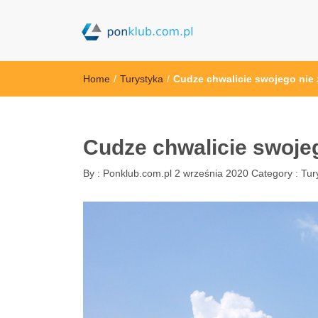
ponklub.com.p
Home
/
Turystyka
/
Cudze chwalicie swojego nie 
Cudze chwalicie swojeg
By :
Ponklub.com.pl
2 września 2020
Category :
Tur