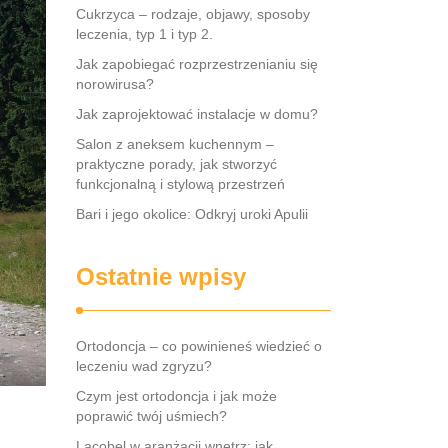
Cukrzyca – rodzaje, objawy, sposoby
leczenia, typ 1 i typ 2.
Jak zapobiegać rozprzestrzenianiu się
norowirusa?
Jak zaprojektować instalacje w domu?
Salon z aneksem kuchennym –
praktyczne porady, jak stworzyć
funkcjonalną i stylową przestrzeń
Bari i jego okolice: Odkryj uroki Apulii
Ostatnie wpisy
Ortodoncja – co powinieneś wiedzieć o
leczeniu wad zgryzu?
Czym jest ortodoncja i jak może
poprawić twój uśmiech?
Lacobel w aranżacji wnętrz: jak