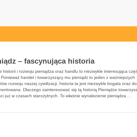
l
niądz – fascynująca historia
 historii i rozwoju pieniądza oraz handlu to niezwykle interesująca czę
i. Ponieważ handel i towarzyszący mu pieniądz to jeden z ważniejszych
ów rozwoju naszej cywilizacji, historia ta jest niezwykle bogata oraz d
entowana. Dlaczego zainteresować się tą historią Pieniądze towarzysz
ci już w czasach starożytnych. To właśnie wynalezienie pieniądza …