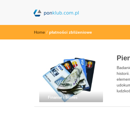
ponklub.com.p
Home
/
płatności zbliżeniowe
Pie
Badanie
histori
element
udokum
ludzkoś
Finanse i biznes