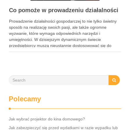
Co pomoże w prowadzeniu działalności
Prowadzenie działalności gospodarczej to nie tylko świetny
sposób na realizację swoich pasji, ale także ogromne
wyzwanie, które wymaga odpowiednich narzędzi i
umiejętności. W dzisiejszym dynamicznym świecie
przedsiębiorcy muszą nieustannie dostosowywać się do
zmieniających się warunków rynkowych oraz szukać
efektywnych rozwiązań, które zwiększą ich konkurencyjność.
Właściwe oprogramowanie, odpowiednie szkolenia czy
automatyzacja …
Polecamy
Jak wybrać projektor do kina domowego?
Jak zabezpieczyć się przed wydatkami w razie wypadku lub