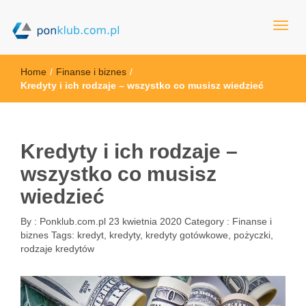
ponklub.com.pl
Home
/
Finanse i biznes
/
Kredyty i ich rodzaje – wszystko co musisz wiedzieć
Kredyty i ich rodzaje –
wszystko co musisz
wiedzieć
By :
Ponklub.com.pl
23 kwietnia 2020
Category :
Finanse i
biznes
Tags:
kredyt
,
kredyty
,
kredyty gotówkowe
,
pożyczki
,
rodzaje kredytów