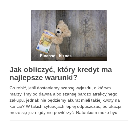
który odróżnia pożyczkę od kredytu jest to, że tą pierwszą …
Finanse i biznes
Jak obliczyć, który kredyt ma
najlepsze warunki?
Co robić, jeśli dostaniemy szansę wyjazdu, o którym
marzyliśmy od dawna albo szansę bardzo atrakcyjnego
zakupu, jednak nie będziemy akurat mieli takiej kwoty na
koncie? W takich sytuacjach lepiej odpuszczać, bo okazja
może się już nigdy nie powtórzyć. Ratunkiem może być
kredyt gotówkowy na dobrych warunkach. Oczywiście
kredytów do wyboru …