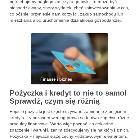
potrzebujemy nagłego zastrzyku gotówki. To może być
niespodziewany, spory wydatek, chęć zainwestowania w coś,
co później przyniesie nam korzyści, zakup samochodu lub
mieszkania albo uruchomienie działalności gospodarczej.
Osoba o przeciętnych dochodach często nie jest w stanie
poradzić sobie z takim wydatkiem samodzielnie. …
Finanse i biznes
Pożyczka i kredyt to nie to samo!
Sprawdź, czym się różnią
Pojęcie pożyczki jest często używane zamiennie z pojęciem
kredytu. Tymczasem według prawa są to dwa zupełnie różne
produkty finansowe. Warto więc poznać ich dokładne
znaczenie i warunki, zanim zdecydujemy się na któryś z nich.
Pożyczka – najważniejsze cechy Podstawowym elementem,