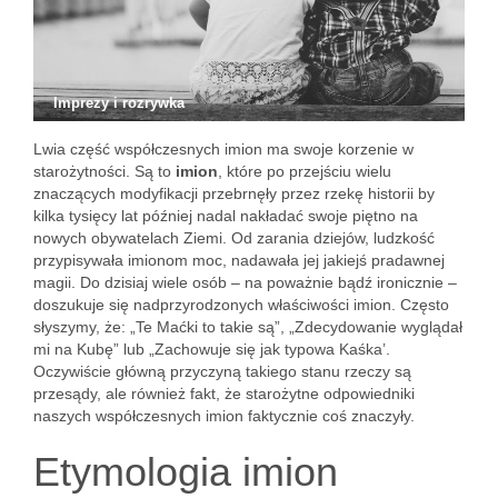
Imprezy i rozrywka
Lwia część współczesnych imion ma swoje korzenie w
starożytności. Są to
imion
, które po przejściu wielu
znaczących modyfikacji przebrnęły przez rzekę historii by
kilka tysięcy lat później nadal nakładać swoje piętno na
nowych obywatelach Ziemi. Od zarania dziejów, ludzkość
przypisywała imionom moc, nadawała jej jakiejś pradawnej
magii. Do dzisiaj wiele osób – na poważnie bądź ironicznie –
doszukuje się nadprzyrodzonych właściwości imion. Często
słyszymy, że: „Te Maćki to takie są”, „Zdecydowanie wyglądał
mi na Kubę” lub „Zachowuje się jak typowa Kaśka’.
Oczywiście główną przyczyną takiego stanu rzeczy są
przesądy, ale również fakt, że starożytne odpowiedniki
naszych współczesnych imion faktycznie coś znaczyły.
Etymologia imion