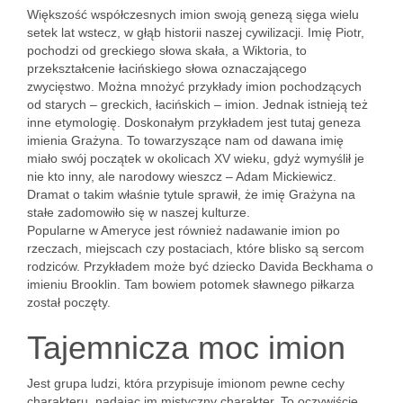
Większość współczesnych imion swoją genezą sięga wielu
setek lat wstecz, w głąb historii naszej cywilizacji. Imię Piotr,
pochodzi od greckiego słowa skała, a Wiktoria, to
przekształcenie łacińskiego słowa oznaczającego
zwycięstwo. Można mnożyć przykłady imion pochodzących
od starych – greckich, łacińskich – imion. Jednak istnieją też
inne etymologię. Doskonałym przykładem jest tutaj geneza
imienia Grażyna. To towarzyszące nam od dawana imię
miało swój początek w okolicach XV wieku, gdyż wymyślił je
nie kto inny, ale narodowy wieszcz – Adam Mickiewicz.
Dramat o takim właśnie tytule sprawił, że imię Grażyna na
stałe zadomowiło się w naszej kulturze.
Popularne w Ameryce jest również nadawanie imion po
rzeczach, miejscach czy postaciach, które blisko są sercom
rodziców. Przykładem może być dziecko Davida Beckhama o
imieniu Brooklin. Tam bowiem potomek sławnego piłkarza
został poczęty.
Tajemnicza moc imion
Jest grupa ludzi, która przypisuje imionom pewne cechy
charakteru, nadając im mistyczny charakter. To oczywiście