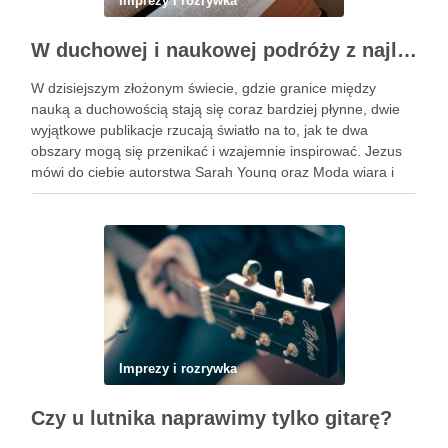
Imprezy i rozrywka
W duchowej i naukowej podróży z najlepszymi książkami
W dzisiejszym złożonym świecie, gdzie granice między
nauką a duchowością stają się coraz bardziej płynne, dwie
wyjątkowe publikacje rzucają światło na to, jak te dwa
obszary mogą się przenikać i wzajemnie inspirować. Jezus
mówi do ciebie autorstwa Sarah Young oraz Moda wiara i
fantazja we współczesnej fizyce wszechświata napisane
przez …
Imprezy i rozrywka
Czy u lutnika naprawimy tylko gitarę?