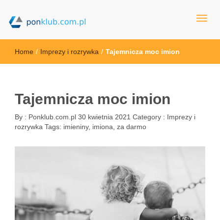
ponklub.com.pl
Home
/
Imprezy i rozrywka
/
Tajemnicza moc imion
Tajemnicza moc imion
By :
Ponklub.com.pl
30 kwietnia 2021
Category :
Imprezy i
rozrywka
Tags:
imieniny
,
imiona
,
za darmo