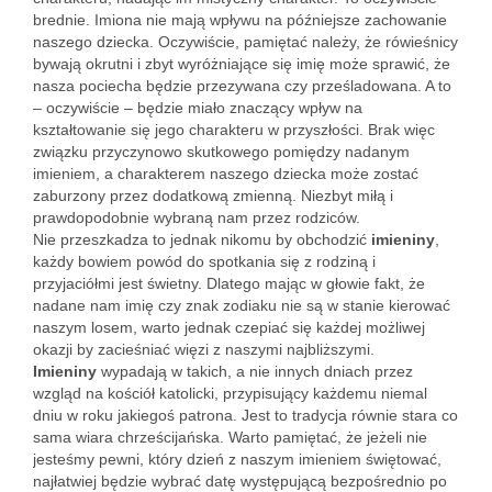
brednie. Imiona nie mają wpływu na późniejsze zachowanie
naszego dziecka. Oczywiście, pamiętać należy, że rówieśnicy
bywają okrutni i zbyt wyróżniające się imię może sprawić, że
nasza pociecha będzie przezywana czy prześladowana. A to
– oczywiście – będzie miało znaczący wpływ na
kształtowanie się jego charakteru w przyszłości. Brak więc
związku przyczynowo skutkowego pomiędzy nadanym
imieniem, a charakterem naszego dziecka może zostać
zaburzony przez dodatkową zmienną. Niezbyt miłą i
prawdopodobnie wybraną nam przez rodziców.
Nie przeszkadza to jednak nikomu by obchodzić
imieniny
,
każdy bowiem powód do spotkania się z rodziną i
przyjaciółmi jest świetny. Dlatego mając w głowie fakt, że
nadane nam imię czy znak zodiaku nie są w stanie kierować
naszym losem, warto jednak czepiać się każdej możliwej
okazji by zacieśniać więzi z naszymi najbliższymi.
Imieniny
wypadają w takich, a nie innych dniach przez
wzgląd na kościół katolicki, przypisujący każdemu niemal
dniu w roku jakiegoś patrona. Jest to tradycja równie stara co
sama wiara chrześcijańska. Warto pamiętać, że jeżeli nie
jesteśmy pewni, który dzień z naszym imieniem świętować,
najłatwiej będzie wybrać datę występującą bezpośrednio po