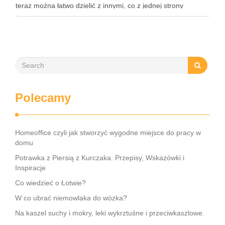
teraz można łatwo dzielić z innymi, co z jednej strony
inspiruje, a z drugiej stawia przed nami …
Polecamy
Homeoffice czyli jak stworzyć wygodne miejsce do pracy w
domu
Potrawka z Piersią z Kurczaka: Przepisy, Wskazówki i
Inspiracje
Co wiedzieć o Łotwie?
W co ubrać niemowlaka do wózka?
Na kaszel suchy i mokry, leki wykrztuśne i przeciwkaszlowe.