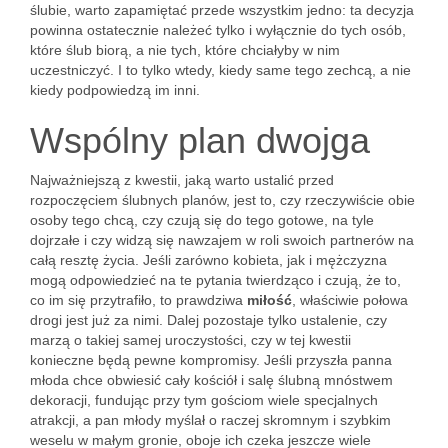
ślubie, warto zapamiętać przede wszystkim jedno: ta decyzja
powinna ostatecznie należeć tylko i wyłącznie do tych osób,
które ślub biorą, a nie tych, które chciałyby w nim
uczestniczyć. I to tylko wtedy, kiedy same tego zechcą, a nie
kiedy podpowiedzą im inni.
Wspólny plan dwojga
Najważniejszą z kwestii, jaką warto ustalić przed
rozpoczęciem ślubnych planów, jest to, czy rzeczywiście obie
osoby tego chcą, czy czują się do tego gotowe, na tyle
dojrzałe i czy widzą się nawzajem w roli swoich partnerów na
całą resztę życia. Jeśli zarówno kobieta, jak i mężczyzna
mogą odpowiedzieć na te pytania twierdząco i czują, że to,
co im się przytrafiło, to prawdziwa
miłość
, właściwie połowa
drogi jest już za nimi. Dalej pozostaje tylko ustalenie, czy
marzą o takiej samej uroczystości, czy w tej kwestii
konieczne będą pewne kompromisy. Jeśli przyszła panna
młoda chce obwiesić cały kościół i salę ślubną mnóstwem
dekoracji, fundując przy tym gościom wiele specjalnych
atrakcji, a pan młody myślał o raczej skromnym i szybkim
weselu w małym gronie, oboje ich czeka jeszcze wiele