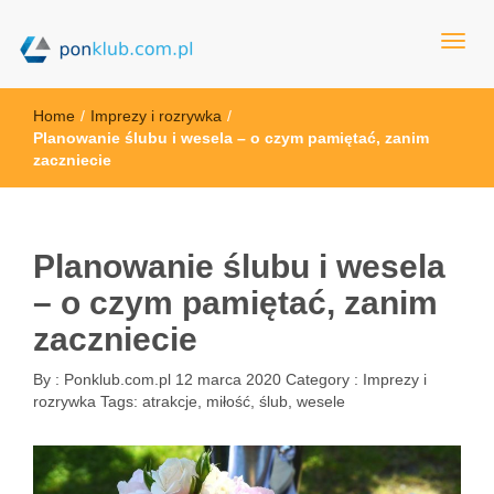
ponklub.com.pl
Home
/
Imprezy i rozrywka
/
Planowanie ślubu i wesela – o czym pamiętać, zanim
zaczniecie
Planowanie ślubu i wesela
– o czym pamiętać, zanim
zaczniecie
By :
Ponklub.com.pl
12 marca 2020
Category :
Imprezy i
rozrywka
Tags:
atrakcje
,
miłość
,
ślub
,
wesele