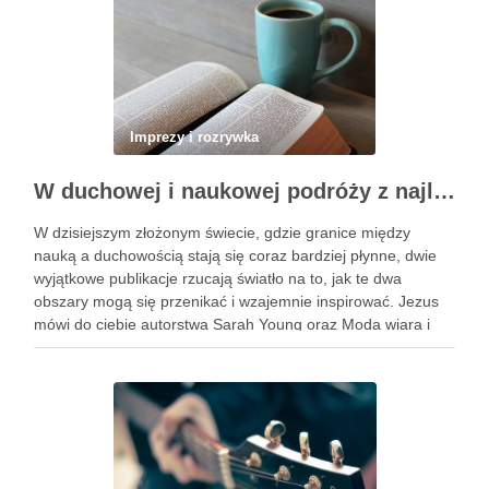
Imprezy i rozrywka
W duchowej i naukowej podróży z najlepszymi książkami
W dzisiejszym złożonym świecie, gdzie granice między
nauką a duchowością stają się coraz bardziej płynne, dwie
wyjątkowe publikacje rzucają światło na to, jak te dwa
obszary mogą się przenikać i wzajemnie inspirować. Jezus
mówi do ciebie autorstwa Sarah Young oraz Moda wiara i
fantazja we współczesnej fizyce wszechświata napisane
przez …