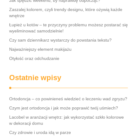
Jak spędzić weekend, by naprawdę odpocząć?
Zaszalej kolorem, czyli trendy designu, które ożywią każde
wnętrze
Łupież u kotów – te przyczyny problemu możesz postarać się
wyeliminować samodzielnie!
Czy sam dziennikarz wystarczy do powstania tekstu?
Najważniejszy element makijażu
Otyłość oraz odchudzanie
Ostatnie wpisy
Ortodoncja – co powinieneś wiedzieć o leczeniu wad zgryzu?
Czym jest ortodoncja i jak może poprawić twój uśmiech?
Lacobel w aranżacji wnętrz: jak wykorzystać szkło kolorowe
w dekoracji domu
Czy zdrowie i uroda idą w parze