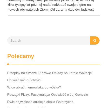
kilka tysięcy lat później nadal nakładać swoje piętno na
nowych obywatelach Ziemi. Od zarania dziejów, ludzkość
przypisywała imionom moc, nadawała jej jakiejś pradawnej
magii. Do dzisiaj wiele …
Polecamy
Przepisy na Świeże i Zdrowe Obiady na Letnie Wakacje
Co wiedzieć o Łotwie?
W co ubrać niemowlaka do wózka?
Początki Pizzy: Fascynująca Opowieść o Jej Genezie
Dwie największe atrakcje okolic Wałbrzycha