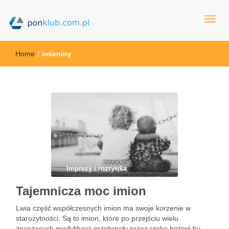
ponklub.com.pl
Home
/
imieniny
Imprezy i rozrywka
Tajemnicza moc imion
Lwia część współczesnych imion ma swoje korzenie w
starożytności. Są to imion, które po przejściu wielu
znaczących modyfikacji przebrnęły przez rzekę historii by