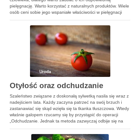
pielęgnację. Warto korzystać z naturalnych produktów. Wiele
osób ceni sobie jego wspaniałe właściwości w pielęgnacji
włosów. Z tego artykułu dowiesz się, jak stosować olej
rycynowy na włosy. Zdrowie Twoich …
Uroda
Otyłość oraz odchudzanie
Szaleństwo związane z doskonałą sylwetką nasila się wraz z
nadejściem lata. Każdy zaczyna patrzeć na swój brzuch i
zastanawiać się skąd wzięła się ta tkanka tłuszczowa. Wtedy
właśnie galopem rzucamy się by przystąpić do operacji
„Odchudzanie. Jednak ta metoda zazwyczaj odbije się na
nas jeszcze gorzej niż całkowite zaniechanie problemu. …