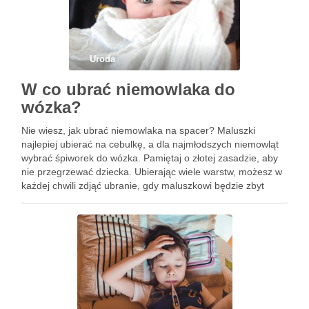
Uroda
W co ubrać niemowlaka do
wózka?
Nie wiesz, jak ubrać niemowlaka na spacer? Maluszki
najlepiej ubierać na cebulkę, a dla najmłodszych niemowląt
wybrać śpiworek do wózka. Pamiętaj o złotej zasadzie, aby
nie przegrzewać dziecka. Ubierając wiele warstw, możesz w
każdej chwili zdjąć ubranie, gdy maluszkowi będzie zbyt
ciepło. Nie zapominaj, że spacery z dziećmi to inwestycja …