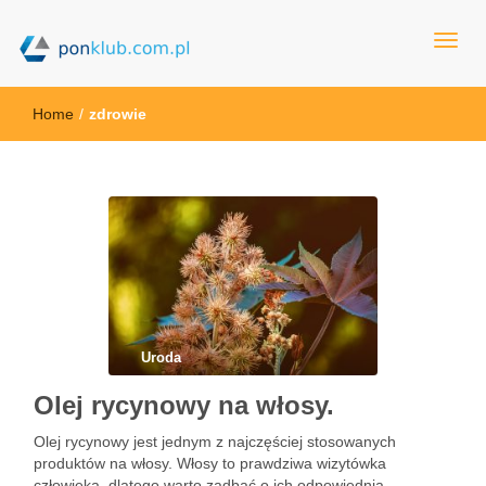
ponklub.com.pl
Home
/
zdrowie
Uroda
Olej rycynowy na włosy.
Olej rycynowy jest jednym z najczęściej stosowanych
produktów na włosy. Włosy to prawdziwa wizytówka
człowieka, dlatego warto zadbać o ich odpowiednią