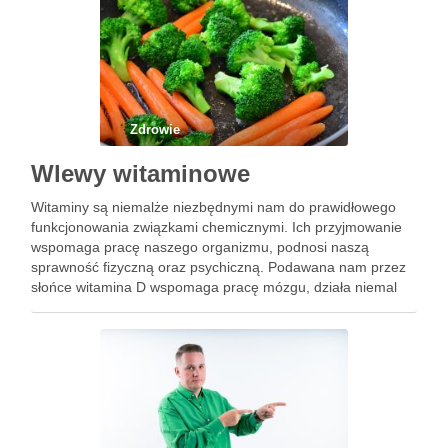
Zdrowie
Wlewy witaminowe
Witaminy są niemalże niezbędnymi nam do prawidłowego
funkcjonowania związkami chemicznymi. Ich przyjmowanie
wspomaga pracę naszego organizmu, podnosi naszą
sprawność fizyczną oraz psychiczną. Podawana nam przez
słońce witamina D wspomaga pracę mózgu, działa niemal
jak antydepresanty. Witaminy z grupy B potrafią poprawić
nasze funkcje poznawcze oraz koncentrację, a witamina C
skutecznie …