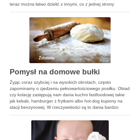
teraz można łatwo dzielić z innymi, co z jednej strony
inspiruje, a z drugiej stawia przed nami …
Zdrowie
Pomysł na domowe bułki
Żyjąc coraz szybciej i na wysokich obrotach, często
zapominamy o zjedzeniu pełnowartościowego posiłku. Obiad
czy kolację zastępują nam dania kuchni fastfoodowej takie
jak kebab, hamburger z frytkami albo hot-dog kupiony na
stacji benzynowej. W rzeczywistości są to dania bardzo
niezdrowe, ociekające tłuszczem i pełne niezdrowego
cholesterolu. Jeśli zjemy taki posiłek …