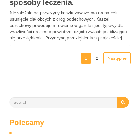
sposoby leczenia.
Niezależnie od przyczyny kaszlu zawsze ma on na celu
usunięcie ciał obcych z dróg oddechowych. Kaszel
odruchowy powoduje mrowienie w gardle i jest typowy dla
wrażliwości na zimne powietrze, często zwiastuje zbliżające
się przeziębienie. Przyczyną przeziębienia są najczęściej
wirusy po mimo nazwy sugerującej, że może ono wystąpić w
wyniku ochłodzenie …
1
2
Następne
Polecamy