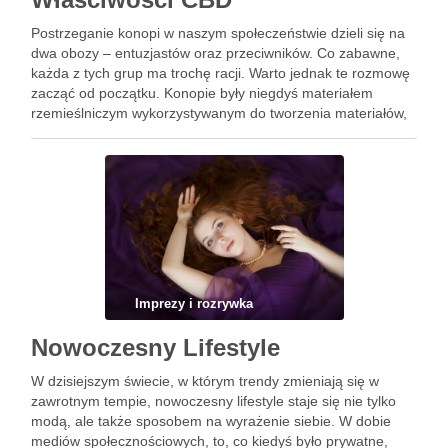
Postrzeganie konopi w naszym społeczeństwie dzieli się na
dwa obozy – entuzjastów oraz przeciwników. Co zabawne,
każda z tych grup ma trochę racji. Warto jednak te rozmowę
zacząć od początku. Konopie były niegdyś materiałem
rzemieślniczym wykorzystywanym do tworzenia materiałów,
lin czy ubrań. To przeznaczenie nadal jest obecne w naszej
cywilizacji. …
Imprezy i rozrywka
Nowoczesny Lifestyle
W dzisiejszym świecie, w którym trendy zmieniają się w
zawrotnym tempie, nowoczesny lifestyle staje się nie tylko
modą, ale także sposobem na wyrażenie siebie. W dobie
mediów społecznościowych, to, co kiedyś było prywatne,