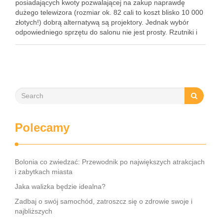
posiadających kwoty pozwalającej na zakup naprawdę
dużego telewizora (rozmiar ok. 82 cali to koszt blisko 10 000
złotych!) dobrą alternatywą są projektory. Jednak wybór
odpowiedniego sprzętu do salonu nie jest prosty. Rzutniki i
najważniejsze kryteria ich wyboru Oczywiście przy wyborze
odpowiedniego …
Polecamy
Bolonia co zwiedzać: Przewodnik po największych atrakcjach
i zabytkach miasta
Jaka walizka będzie idealna?
Zadbaj o swój samochód, zatroszcz się o zdrowie swoje i
najbliższych