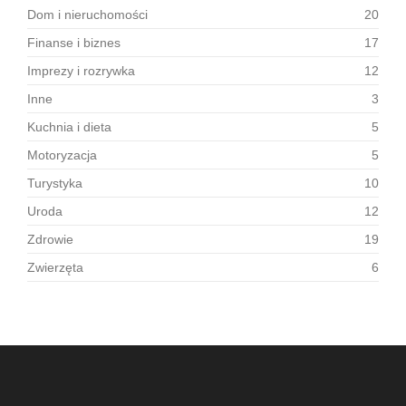
Dom i nieruchomości
20
Finanse i biznes
17
Imprezy i rozrywka
12
Inne
3
Kuchnia i dieta
5
Motoryzacja
5
Turystyka
10
Uroda
12
Zdrowie
19
Zwierzęta
6