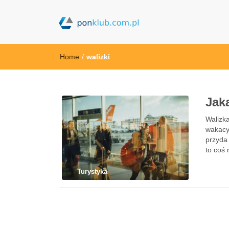
ponklub.com.p
Home
/
walizki
Jak
Walizka
wakacy
przyda 
to coś
Turystyka