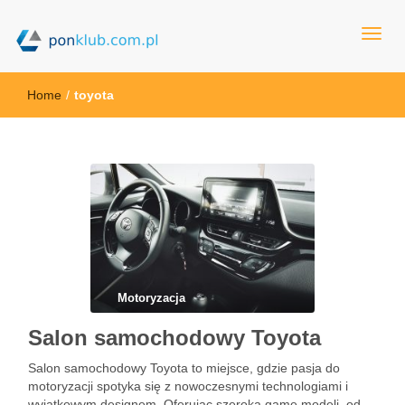
ponklub.com.pl
Home
/
toyota
Motoryzacja
Salon samochodowy Toyota
Salon samochodowy Toyota to miejsce, gdzie pasja do
motoryzacji spotyka się z nowoczesnymi technologiami i
wyjątkowym designem. Oferując szeroką gamę modeli, od