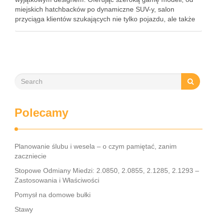
miejskich hatchbacków po dynamiczne SUV-y, salon
przyciąga klientów szukających nie tylko pojazdu, ale także
kompleksowej obsługi i atrakcyjnych ofert finansowych. W
dobie rosnącej świadomości ekologicznej, warto zwrócić
uwagę …
Polecamy
Planowanie ślubu i wesela – o czym pamiętać, zanim
zaczniecie
Stopowe Odmiany Miedzi: 2.0850, 2.0855, 2.1285, 2.1293 –
Zastosowania i Właściwości
Pomysł na domowe bułki
Stawy