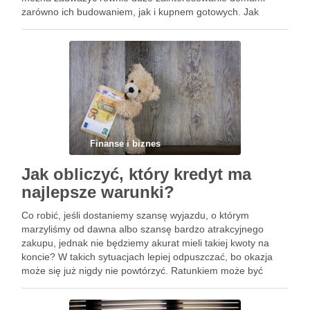
zarówno ich budowaniem, jak i kupnem gotowych. Jak
dokładnie wyglądają obecne trendy w budownictwie, jakie
domy …
Finanse i biznes
Jak obliczyć, który kredyt ma
najlepsze warunki?
Co robić, jeśli dostaniemy szansę wyjazdu, o którym
marzyliśmy od dawna albo szansę bardzo atrakcyjnego
zakupu, jednak nie będziemy akurat mieli takiej kwoty na
koncie? W takich sytuacjach lepiej odpuszczać, bo okazja
może się już nigdy nie powtórzyć. Ratunkiem może być
kredyt gotówkowy na dobrych warunkach. Oczywiście
kredytów do wyboru …