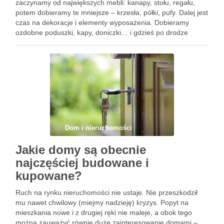
zaczynamy od największych mebli: kanapy, stołu, regału,
potem dobieramy te mniejsze – krzesła, półki, pufy. Dalej jest
czas na dekoracje i elementy wyposażenia. Dobieramy
ozdobne poduszki, kapy, doniczki… i gdzieś po drodze
orientujemy się, że zupełnie nie pomyśleliśmy o tym, co
położyć na podłogę. …
Dom i nieruchomości
Jakie domy są obecnie
najczęściej budowane i
kupowane?
Ruch na rynku nieruchomości nie ustaje. Nie przeszkodził
mu nawet chwilowy (miejmy nadzieję) kryzys. Popyt na
mieszkania nowe i z drugiej ręki nie maleje, a obok tego
można zauważyć równie duże zainteresowanie domami –