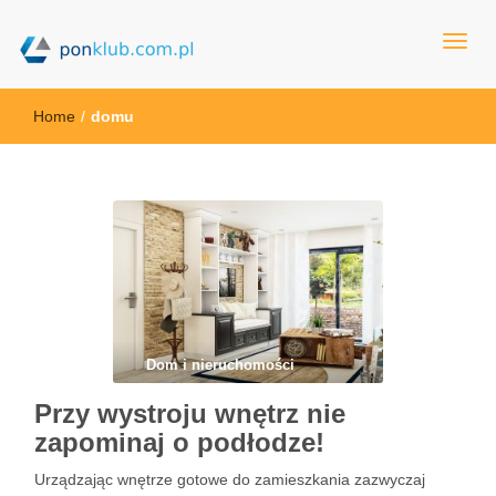
ponklub.com.pl
Home
/
domu
Dom i nieruchomości
Przy wystroju wnętrz nie
zapominaj o podłodze!
Urządzając wnętrze gotowe do zamieszkania zazwyczaj