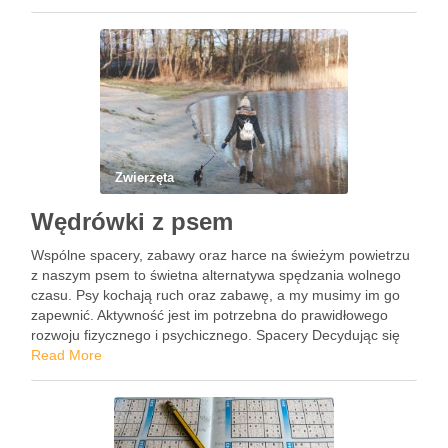
cholesterolu. Jeśli zjemy taki posiłek …
Zwierzęta
Wędrówki z psem
Wspólne spacery, zabawy oraz harce na świeżym powietrzu
z naszym psem to świetna alternatywa spędzania wolnego
czasu. Psy kochają ruch oraz zabawę, a my musimy im go
zapewnić. Aktywność jest im potrzebna do prawidłowego
rozwoju fizycznego i psychicznego. Spacery Decydując się
na psa musimy wiedzieć, że to nie tylko przyjemności, …
Read More