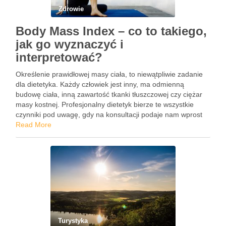
Zdrowie
Body Mass Index – co to takiego,
jak go wyznaczyć i
interpretować?
Określenie prawidłowej masy ciała, to niewątpliwie zadanie
dla dietetyka. Każdy człowiek jest inny, ma odmienną
budowę ciała, inną zawartość tkanki tłuszczowej czy ciężar
masy kostnej. Profesjonalny dietetyk bierze te wszystkie
czynniki pod uwagę, gdy na konsultacji podaje nam wprost
ile powinniśmy ważyć. Jednak w prosty sposób, możemy
Read More
samodzielnie określić, jaka …
Turystyka