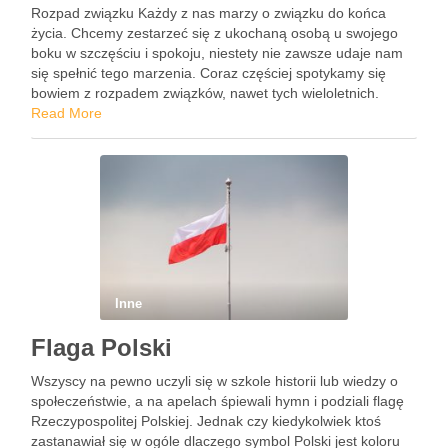
Rozpad związku Każdy z nas marzy o związku do końca
życia. Chcemy zestarzeć się z ukochaną osobą u swojego
boku w szczęściu i spokoju, niestety nie zawsze udaje nam
się spełnić tego marzenia. Coraz częściej spotykamy się
bowiem z rozpadem związków, nawet tych wieloletnich.
Często nie wytrzymują one próby związanej …
Read More
Inne
Flaga Polski
Wszyscy na pewno uczyli się w szkole historii lub wiedzy o
społeczeństwie, a na apelach śpiewali hymn i podziali flagę
Rzeczypospolitej Polskiej. Jednak czy kiedykolwiek ktoś
zastanawiał się w ogóle dlaczego symbol Polski jest koloru