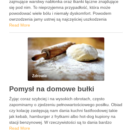
zajmujące warstwy nabłonka oraz tkanki łączne znajdujące
się pod nim. To nieprzyjemna przypadłość, która może
powodować wiele bólu i niemały dyskomfort. Powodem
owrzodzenia jamy ustnej są najczęściej uszkodzenia
mechaniczne, a także nieprawidłowości związane z higieną
Read More
jamy ustnej. Wrzody mogą pojawiać się …
Zdrowie
Pomysł na domowe bułki
Żyjąc coraz szybciej i na wysokich obrotach, często
zapominamy o zjedzeniu pełnowartościowego posiłku. Obiad
czy kolację zastępują nam dania kuchni fastfoodowej takie
jak kebab, hamburger z frytkami albo hot-dog kupiony na
stacji benzynowej. W rzeczywistości są to dania bardzo
niezdrowe, ociekające tłuszczem i pełne niezdrowego
Read More