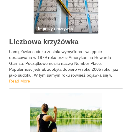
Imprezy i rozrywka
Liczbowa krzyżówka
Łamigłówka sudoku została wymyślona i wstępnie
opracowana w 1979 roku przez Amerykanina Howarda
Garnsa. Początkowo nosiła nazwę Number Place.
Popularność jednak zdobyła dopiero w roku 2005 roku, już
jako sudoku. W tym samym roku również pojawiła się w
Polsce. 15 czerwca 2005 r. opublikował ją tygodnik Polityka.
Read More
Zasady i podstawowe …