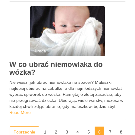
Uroda
W co ubrać niemowlaka do
wózka?
Nie wiesz, jak ubrać niemowlaka na spacer? Maluszki
najlepiej ubierać na cebulkę, a dla najmłodszych niemowląt
wybrać śpiworek do wózka. Pamiętaj o złotej zasadzie, aby
nie przegrzewać dziecka. Ubierając wiele warstw, możesz w
każdej chwili zdjąć ubranie, gdy maluszkowi będzie zbyt
ciepło. Nie zapominaj, że spacery z dziećmi to inwestycja …
Read More
Poprzednie
1
2
3
4
5
6
7
8