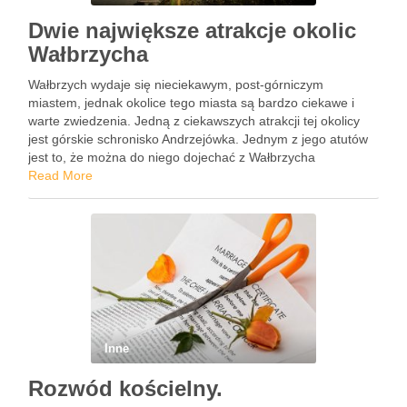
Dwie największe atrakcje okolic
Wałbrzycha
Wałbrzych wydaje się nieciekawym, post-górniczym
miastem, jednak okolice tego miasta są bardzo ciekawe i
warte zwiedzenia. Jedną z ciekawszych atrakcji tej okolicy
jest górskie schronisko Andrzejówka. Jednym z jego atutów
jest to, że można do niego dojechać z Wałbrzycha
bezpośrednio autobusem miejskim. To czyni to miejsce
Read More
wyjątkowo dostępnym dla turystów …
Inne
Rozwód kościelny.