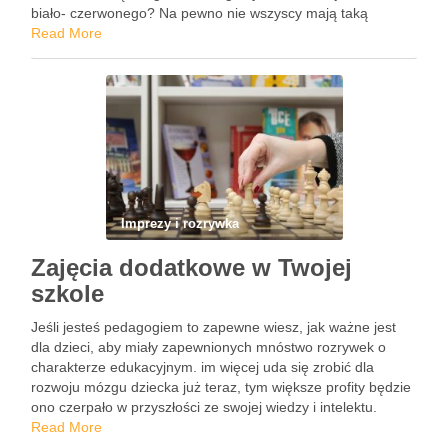
biało- czerwonego? Na pewno nie wszyscy mają taką
wiedzę. Dlatego też niniejszy artykuł przedstawi co …
Read More
Imprezy i rozrywka
Zajęcia dodatkowe w Twojej
szkole
Jeśli jesteś pedagogiem to zapewne wiesz, jak ważne jest
dla dzieci, aby miały zapewnionych mnóstwo rozrywek o
charakterze edukacyjnym. im więcej uda się zrobić dla
rozwoju mózgu dziecka już teraz, tym większe profity będzie
ono czerpało w przyszłości ze swojej wiedzy i intelektu.
Zajęcia dodatkowe – dlaczego są takie ważne? …
Read More