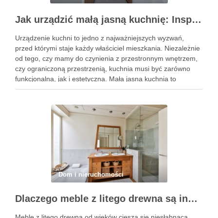
Jak urządzić małą jasną kuchnię: Inspiracje, pomysły i praktyczne porady
Urządzenie kuchni to jedno z najważniejszych wyzwań,
przed którymi staje każdy właściciel mieszkania. Niezależnie
od tego, czy mamy do czynienia z przestronnym wnętrzem,
czy ograniczoną przestrzenią, kuchnia musi być zarówno
funkcjonalna, jak i estetyczna. Mała jasna kuchnia to
marzenie wielu osób, które cenią sobie komfort, elegancję i
przytulność w jednym. …
Dom i nieruchomości
Dlaczego meble z litego drewna są inwestycją na całe życie?
Meble z litego drewna od wieków cieszą się niesłabnącą