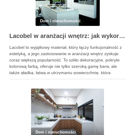
Dom i nieruchomości
Lacobel w aranżacji wnętrz: jak wykorzystać szkło kolorowe w dekoracji domu
Lacobel to wyjątkowy materiał, który łączy funkcjonalność z
estetyką, a jego zastosowanie w aranżacji wnętrz zyskuje
coraz większą popularność. To szkło dekoracyjne, pokryte
kolorową farbą, oferuje nie tylko szeroką gamę barw, ale
także gładką, łatwą w utrzymaniu powierzchnię, która
doskonale odbija światło, sprawiając, że przestrzenie stają
się jaśniejsze i bardziej …
Dom i nieruchomości