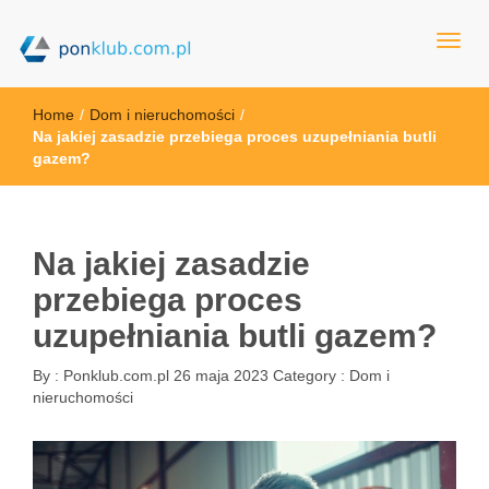
ponklub.com.pl
Home
/
Dom i nieruchomości
/
Na jakiej zasadzie przebiega proces uzupełniania butli
gazem?
Na jakiej zasadzie
przebiega proces
uzupełniania butli gazem?
By :
Ponklub.com.pl
26 maja 2023
Category :
Dom i
nieruchomości