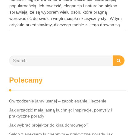
popularnością. Ich trwałość, elegancja i naturalne piękno
sprawiają, że są wyborem wielu osób, które pragną
wprowadzić do swoich wnętrz ciepło i klasyczny styl. W tym
artykule przedstawimy, dlaczego meble z litego drewna są
inwestycją na całe życie, jakie korzyści niesie za …
Polecamy
Owrzodzenie jamy ustnej – zapobieganie i leczenie
Jak urządzić małą jasną kuchnię: Inspiracje, pomysły i
praktyczne porady
Jak wybrać projektor do kina domowego?
Salon z aneksem kuchennym – praktyczne porady, jak