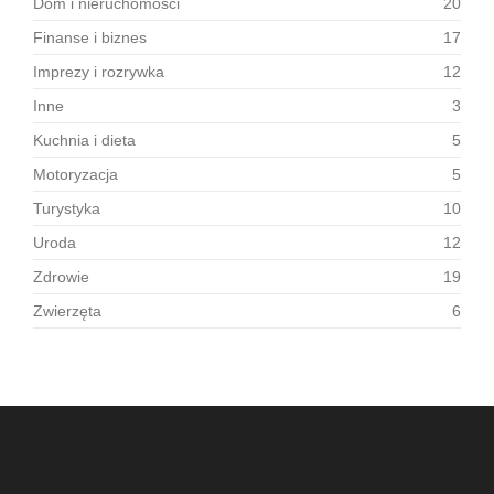
Dom i nieruchomości
20
Finanse i biznes
17
Imprezy i rozrywka
12
Inne
3
Kuchnia i dieta
5
Motoryzacja
5
Turystyka
10
Uroda
12
Zdrowie
19
Zwierzęta
6