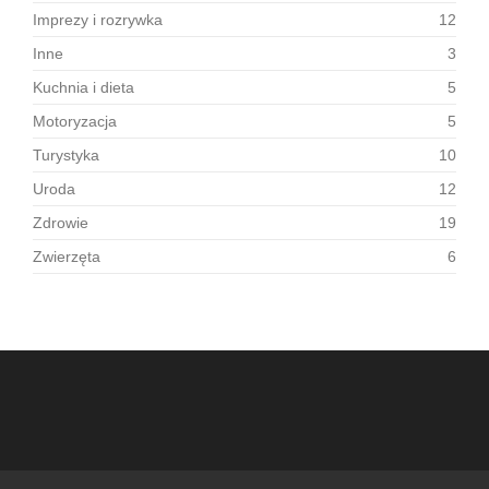
Imprezy i rozrywka
12
Inne
3
Kuchnia i dieta
5
Motoryzacja
5
Turystyka
10
Uroda
12
Zdrowie
19
Zwierzęta
6