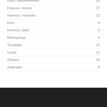
Dom i nieruchomości
20
Finanse i biznes
17
Imprezy i rozrywka
12
Inne
3
Kuchnia i dieta
5
Motoryzacja
5
Turystyka
10
Uroda
12
Zdrowie
19
Zwierzęta
6