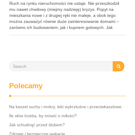
Ruch na rynku nieruchomości nie ustaje. Nie przeszkodził
mu nawet chwilowy (miejmy nadzieję) kryzys. Popyt na
mieszkania nowe i z drugiej ręki nie maleje, a obok tego
można zauważyć równie duże zainteresowanie domami –
zarówno ich budowaniem, jak i kupnem gotowych. Jak
dokładnie wyglądają obecne trendy w budownictwie, jakie
domy …
Polecamy
Na kaszel suchy i mokry, leki wykrztuśne i przeciwkaszlowe.
Ile słów trzeba, by mówić o miłości?
Jak schudnąć przed ślubem?
Zdrowe i bezpieczne wakacje