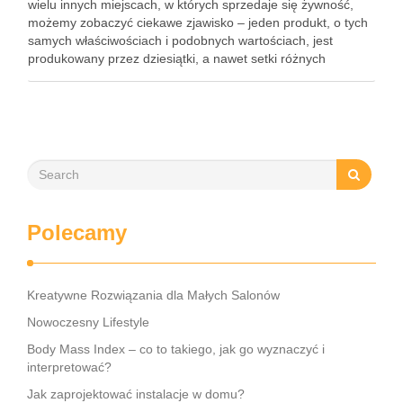
wielu innych miejscach, w których sprzedaje się żywność,
możemy zobaczyć ciekawe zjawisko – jeden produkt, o tych
samych właściwościach i podobnych wartościach, jest
produkowany przez dziesiątki, a nawet setki różnych
producentów. Przemysł spożywczy jest bowiem jedną z
najbardziej konkurencyjnych dziedzin gospodarki i z tego …
Polecamy
Kreatywne Rozwiązania dla Małych Salonów
Nowoczesny Lifestyle
Body Mass Index – co to takiego, jak go wyznaczyć i
interpretować?
Jak zaprojektować instalacje w domu?