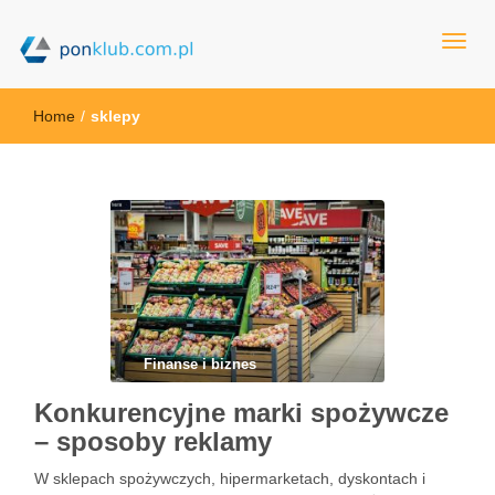
ponklub.com.pl
Home
/
sklepy
Finanse i biznes
Konkurencyjne marki spożywcze
– sposoby reklamy
W sklepach spożywczych, hipermarketach, dyskontach i