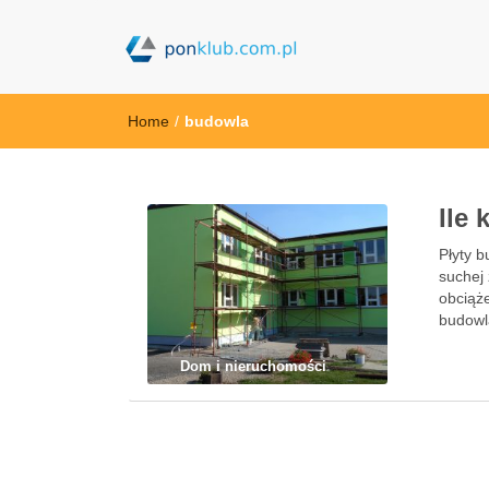
ponklub.com.p
Home
/
budowla
Ile
Płyty 
suchej
obciąże
budowla
Dom i nieruchomości