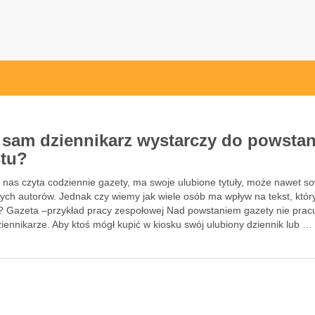
l
 sam dziennikarz wystarczy do powstan
stu?
 nas czyta codziennie gazety, ma swoje ulubione tytuły, może nawet s
ych autorów. Jednak czy wiemy jak wiele osób ma wpływ na tekst, który
? Gazeta –przykład pracy zespołowej Nad powstaniem gazety nie prac
ziennikarze. Aby ktoś mógł kupić w kiosku swój ulubiony dziennik lub …