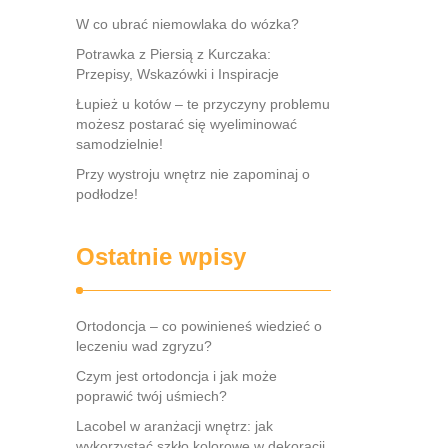
W co ubrać niemowlaka do wózka?
Potrawka z Piersią z Kurczaka:
Przepisy, Wskazówki i Inspiracje
Łupież u kotów – te przyczyny problemu
możesz postarać się wyeliminować
samodzielnie!
Przy wystroju wnętrz nie zapominaj o
podłodze!
Ostatnie wpisy
Ortodoncja – co powinieneś wiedzieć o
leczeniu wad zgryzu?
Czym jest ortodoncja i jak może
poprawić twój uśmiech?
Lacobel w aranżacji wnętrz: jak
wykorzystać szkło kolorowe w dekoracji