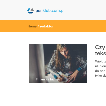
ponklub.com.p
Home
/
redaktor
Czy
tek
Wielu z
ulubion
do nas
tylko d
Finanse i biznes