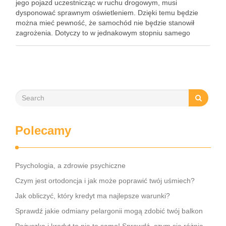
jego pojazd uczestnicząc w ruchu drogowym, musi
dysponować sprawnym oświetleniem. Dzięki temu będzie
można mieć pewność, że samochód nie będzie stanowił
zagrożenia. Dotyczy to w jednakowym stopniu samego
kierowcy, jak i też innych uczestników ruch drogowego. Za
sprawą odpowiednio wyregulowanych świateł …
Polecamy
Psychologia, a zdrowie psychiczne
Czym jest ortodoncja i jak może poprawić twój uśmiech?
Jak obliczyć, który kredyt ma najlepsze warunki?
Sprawdź jakie odmiany pelargonii mogą zdobić twój balkon