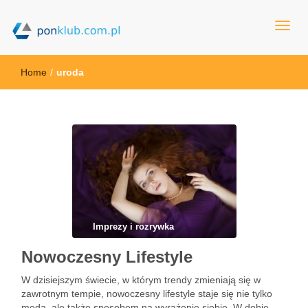
ponklub.com.pl
Home
/
uroda
Imprezy i rozrywka
Nowoczesny Lifestyle
W dzisiejszym świecie, w którym trendy zmieniają się w
zawrotnym tempie, nowoczesny lifestyle staje się nie tylko
modą, ale także sposobem na wyrażenie siebie. W dobie