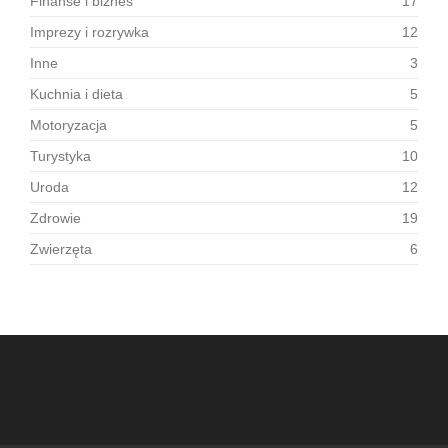
Finanse i biznes
17
Imprezy i rozrywka
12
Inne
3
Kuchnia i dieta
5
Motoryzacja
5
Turystyka
10
Uroda
12
Zdrowie
19
Zwierzęta
6