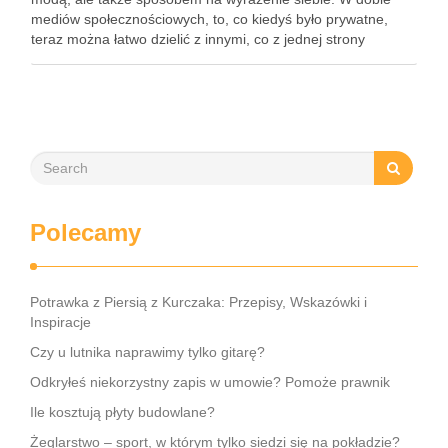
mediów społecznościowych, to, co kiedyś było prywatne,
teraz można łatwo dzielić z innymi, co z jednej strony
inspiruje, a z drugiej stawia przed nami …
Polecamy
Potrawka z Piersią z Kurczaka: Przepisy, Wskazówki i
Inspiracje
Czy u lutnika naprawimy tylko gitarę?
Odkryłeś niekorzystny zapis w umowie? Pomoże prawnik
Ile kosztują płyty budowlane?
Żeglarstwo – sport, w którym tylko siedzi się na pokładzie?