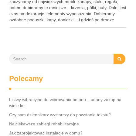
zaczynamy od największych mebli: kanapy, stołu, regału,
potem dobieramy te mniejsze – krzesła, półki, pufy. Dalej jest
czas na dekoracje i elementy wyposażenia. Dobieramy
ozdobne poduszki, kapy, doniczki… i gdzieś po drodze
orientujemy się, że zupełnie nie pomyśleliśmy o tym, co
położyć na podłogę. …
Polecamy
Listwy wibracyjne do wibrowania betonu – udany zakup na
wiele lat
Czy sam dziennikarz wystarczy do powstania tekstu?
Najciekawsze zabiegi rehabilitacyjne
Jak zaprojektować instalacje w domu?