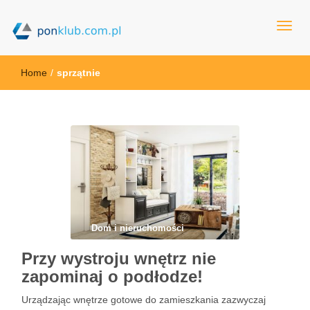
ponklub.com.pl
Home
/
sprzątnie
Dom i nieruchomości
Przy wystroju wnętrz nie
zapominaj o podłodze!
Urządzając wnętrze gotowe do zamieszkania zazwyczaj