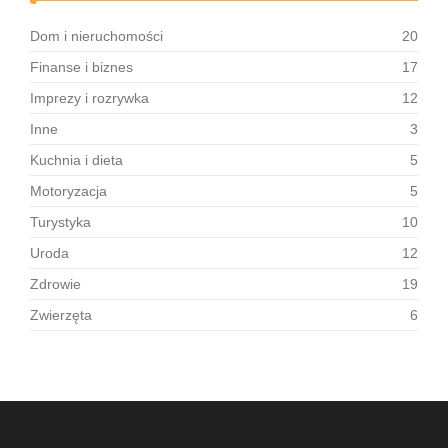
Dom i nieruchomości
20
Finanse i biznes
17
Imprezy i rozrywka
12
Inne
3
Kuchnia i dieta
5
Motoryzacja
5
Turystyka
10
Uroda
12
Zdrowie
19
Zwierzęta
6