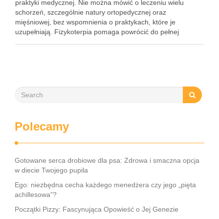
praktyki medycznej. Nie można mówić o leczeniu wielu
schorzeń, szczególnie natury ortopedycznej oraz
mięśniowej, bez wspomnienia o praktykach, które je
uzupełniają. Fizykoterpia pomaga powrócić do pełnej
sprawności po wielu urazach. Obecna lista usług ośrodków
specjalistycznych zajmujących się fizjoterapią jest niezwykle
długa i …
Polecamy
Gotowane serca drobiowe dla psa: Zdrowa i smaczna opcja
w diecie Twojego pupila
Ego: niezbędna cecha każdego menedżera czy jego „pięta
achillesowa”?
Początki Pizzy: Fascynująca Opowieść o Jej Genezie