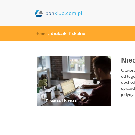
ponklub.com.p
Home
/
drukarki fiskalne
Nie
Otwiera
od tego
dochod
sprawd
jedyny
Finanse i biznes