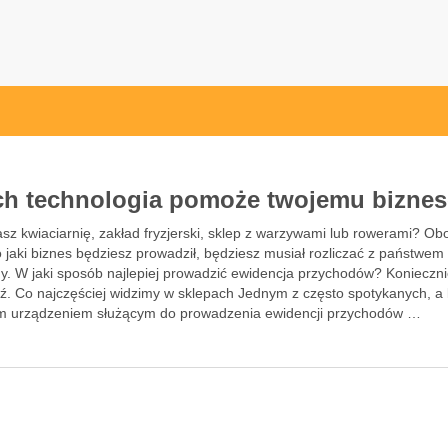
l
ch technologia pomoże twojemu bizne
sz kwiaciarnię, zakład fryzjerski, sklep z warzywami lub rowerami? Obo
 jaki biznes będziesz prowadził, będziesz musiał rozliczać z państwem
y. W jaki sposób najlepiej prowadzić ewidencja przychodów? Konieczn
ź. Co najczęściej widzimy w sklepach Jednym z często spotykanych, a 
m urządzeniem służącym do prowadzenia ewidencji przychodów …