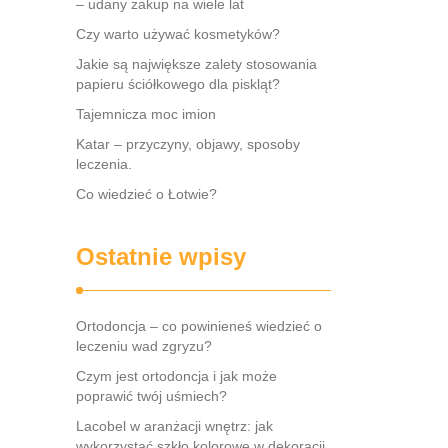
– udany zakup na wiele lat
Czy warto używać kosmetyków?
Jakie są największe zalety stosowania
papieru ściółkowego dla piskląt?
Tajemnicza moc imion
Katar – przyczyny, objawy, sposoby
leczenia.
Co wiedzieć o Łotwie?
Ostatnie wpisy
Ortodoncja – co powinieneś wiedzieć o
leczeniu wad zgryzu?
Czym jest ortodoncja i jak może
poprawić twój uśmiech?
Lacobel w aranżacji wnętrz: jak
wykorzystać szkło kolorowe w dekoracji