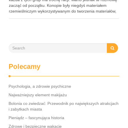
zacząć od początku. Konopie były niegdyś materiałem
rzemieślniczym wykorzystywanym do tworzenia materiałów,
lin czy ubrań. To przeznaczenie nadal jest obecne w naszej
cywilizacji. …
Polecamy
Psychologia, a zdrowie psychiczne
Najważniejszy element makijażu
Bolonia co zwiedzać: Przewodnik po największych atrakcjach
i zabytkach miasta
Pieniądz – fascynująca historia
Zdrowe i bezpieczne wakacje