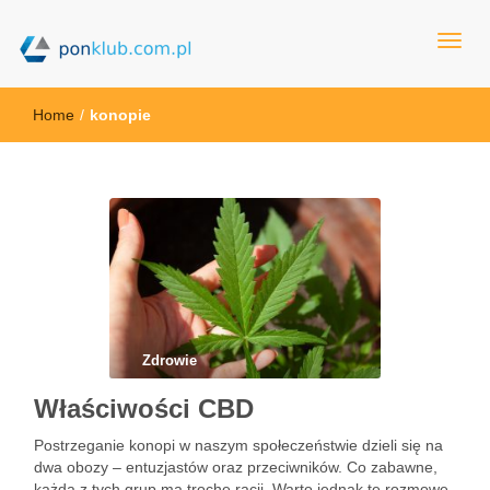
ponklub.com.pl
Home
/
konopie
Zdrowie
Właściwości CBD
Postrzeganie konopi w naszym społeczeństwie dzieli się na
dwa obozy – entuzjastów oraz przeciwników. Co zabawne,
każda z tych grup ma trochę racji. Warto jednak te rozmowę