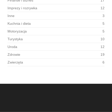
Finanse i biznes
17
Imprezy i rozrywka
12
Inne
3
Kuchnia i dieta
5
Motoryzacja
5
Turystyka
10
Uroda
12
Zdrowie
19
Zwierzęta
6