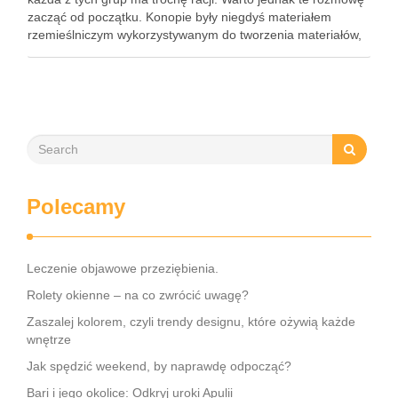
zacząć od początku. Konopie były niegdyś materiałem
rzemieślniczym wykorzystywanym do tworzenia materiałów,
lin czy ubrań. To przeznaczenie nadal jest obecne w naszej
cywilizacji. …
Polecamy
Leczenie objawowe przeziębienia.
Rolety okienne – na co zwrócić uwagę?
Zaszalej kolorem, czyli trendy designu, które ożywią każde
wnętrze
Jak spędzić weekend, by naprawdę odpocząć?
Bari i jego okolice: Odkryj uroki Apulii