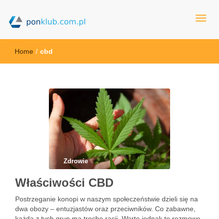
ponklub.com.pl
Home
/
cbd
Zdrowie
Właściwości CBD
Postrzeganie konopi w naszym społeczeństwie dzieli się na
dwa obozy – entuzjastów oraz przeciwników. Co zabawne,
każda z tych grup ma trochę racji. Warto jednak te rozmowę